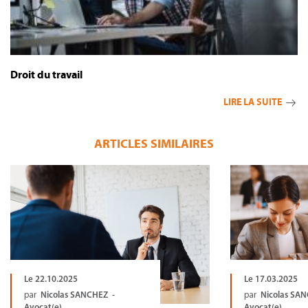
Droit du travail
LIRE LA SUITE
ARTICLES SIMILAIRES
Le 22.10.2025
Le 17.03.2025
par
Nicolas SANCHEZ -
par
Nicolas SA
Avocat(e)
Avocat(e)