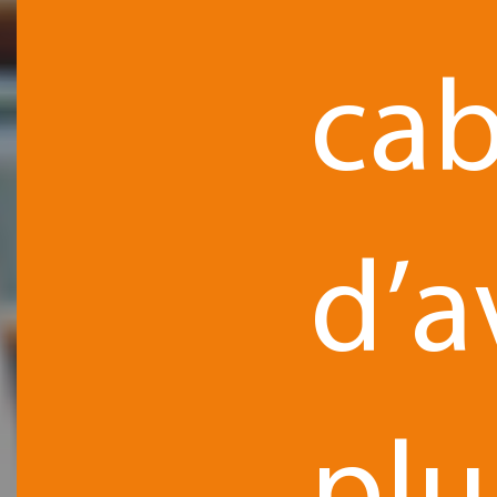
cab
d’a