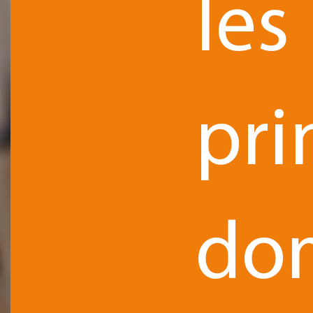
les
pri
do