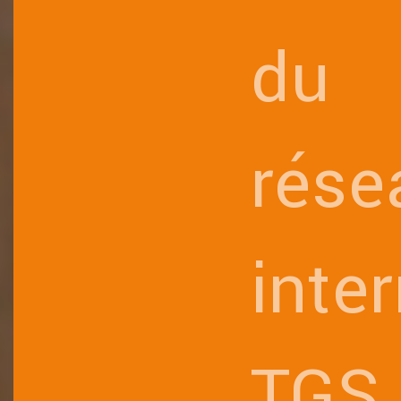
du
rése
inte
TGS