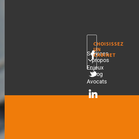
CHOISISSEZ
UN
Services
A
CABINET
propos
Enjeux
Blog
Avocats
ARTICLES