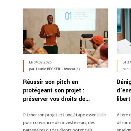
Le 04.02.2025
Le 2
par
Laurie BECKER - Avocat(e)
par
Réussir son pitch en
Déni
protégeant son projet :
d'ens
préserver vos droits de...
liber
Pitcher son projet est une étape essentielle
A l’ère
pour convaincre des investisseurs, des
désorma
partenaires ou des clients potentiels.
enseign