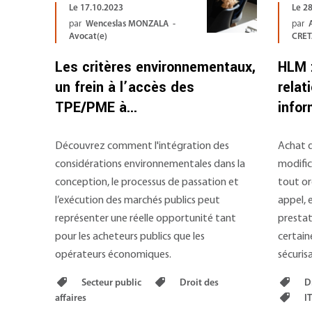
Le 17.10.2023
Le 2
par
Wenceslas MONZALA -
par
Avocat(e)
CRET
Les critères environnementaux,
HLM 
un frein à l’accès des
relat
TPE/PME à...
infor
Découvrez comment l'intégration des
Achat d
considérations environnementales dans la
modific
conception, le processus de passation et
tout or
l’exécution des marchés publics peut
appel, 
représenter une réelle opportunité tant
prestat
pour les acheteurs publics que les
certain
opérateurs économiques.
sécuris
Secteur public
Droit des
Dr
affaires
IT