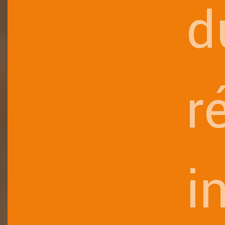
d
r
i