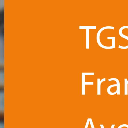
TG
Fra