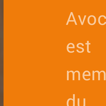
Avoc
est
mem
du