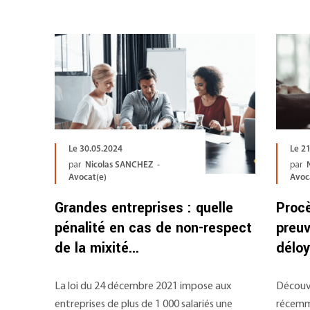
Le 30.05.2024
Le 2
par
Nicolas SANCHEZ -
par
Avocat(e)
Avoc
Grandes entreprises : quelle
Procè
pénalité en cas de non-respect
preu
de la mixité...
déloy
La loi du 24 décembre 2021 impose aux
Découv
entreprises de plus de 1 000 salariés une
récemme