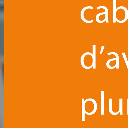
cab
d’a
plu