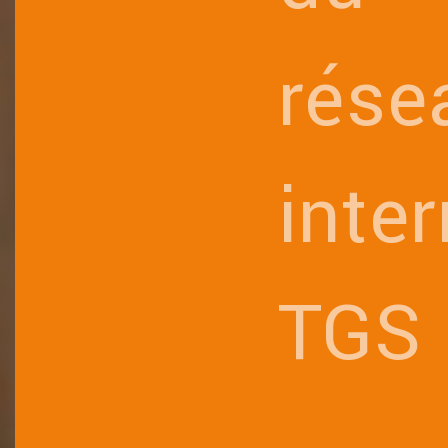
rése
inte
TGS