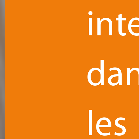
int
da
les