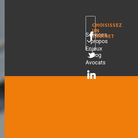
CHOISISSEZ
UN
Services
A
CABINET
propos
Enjeux
Blog
Avocats
ARTICLES