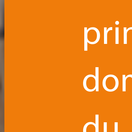
pri
do
du