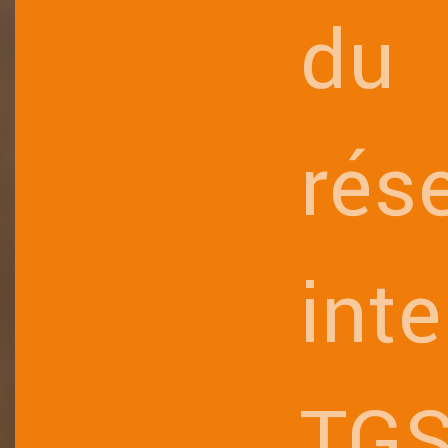
du
rés
inte
TG