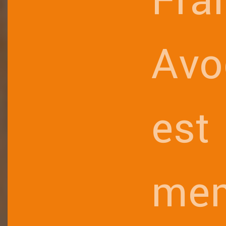
Fra
Avo
est
me