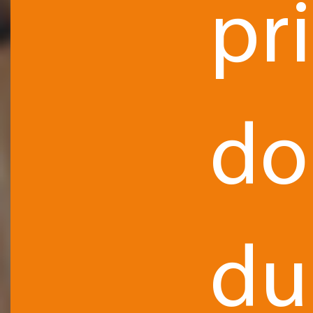
pr
do
du