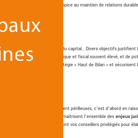
sant une stratégie de défense propice au maintien de relations durabl
ipaux
ou acquisition
ines
nce externe, restructuration du capital… Divers objectifs justifient 
e un degré de complexité juridique et fiscal souvent élevé, et de po
vous conseillent dans votre stratégie « Haut de Bilan » et sécurisent
eprise se révèlent particulièrement périlleuses, c’est d’abord en raison
plinaires de TGS France Avocats maîtrisent l’ensemble des
enjeux jur
daction d'actes juridiques, ils sont vos conseillers privilégiés pour é
ation fiscale personnelle.