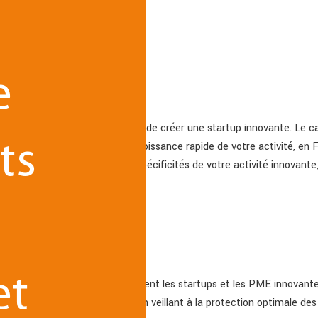
e
e
 chaque année, vous projetez de créer une startup innovante. Le cara
solide, à même de soutenir la croissance rapide de votre activité, en F
ts
t un cadre juridique adapté aux spécificités de votre activité innovante
n
et
ocats conseillent et accompagnent les startups et les PME innovante
ur la future gouvernance, et en veillant à la protection optimale des