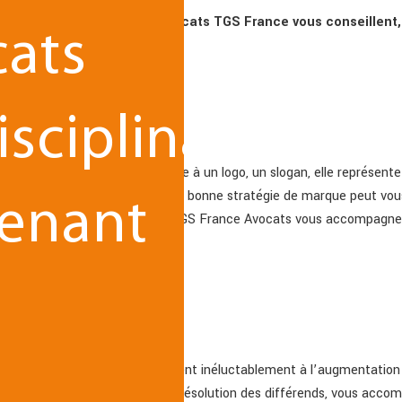
s de la levée de fonds,
les avocats TGS France vous conseillen
cats
u projet jusqu’au closing.
isciplinaire
tinctif le plus évident. Associée à un logo, un slogan, elle représente
 plus en plus d’importance, une bonne stratégie de marque peut vous
venant
alorisation de votre entreprise. TGS France Avocats vous accompagne
ronnement des affaires conduisent inéluctablement à l’augmentation 
mpus aux modes alternatifs de résolution des différends, vous accomp