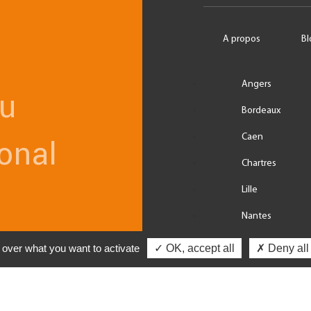
A propos
Bl
Angers
au
Bordeaux
Caen
ional
Chartres
Lille
Nantes
Paris
l over what you want to activate
✓ OK, accept all
✗ Deny all
Rennes
Tours