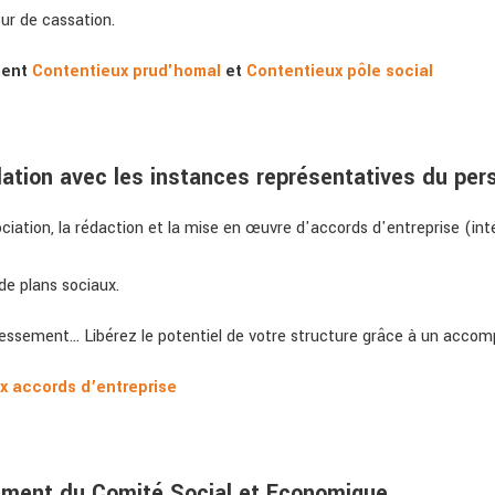
r de cassation.
ment
Contentieux prud'homal
et
Contentieux pôle social
elation avec les instances représentatives du per
tion, la rédaction et la mise en œuvre d'accords d'entreprise (intér
de plans sociaux.
éressement... Libérez le potentiel de votre structure grâce à un acc
ux accords d’entreprise
ement du Comité Social et Economique