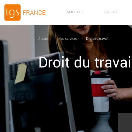
SERVICES
ENJEUX
Aller au contenu principal
Accueil
Nos services
Droit du travail
Droit du travai