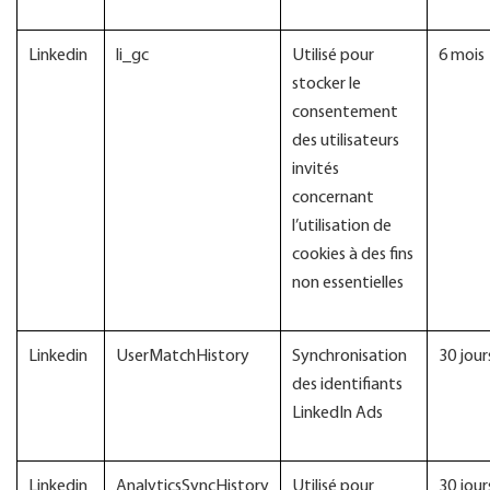
Linkedin
li_gc
Utilisé pour
6 mois
stocker le
consentement
des utilisateurs
invités
concernant
l’utilisation de
cookies à des fins
non essentielles
Linkedin
UserMatchHistory
Synchronisation
30 jour
des identifiants
LinkedIn Ads
Linkedin
AnalyticsSyncHistory
Utilisé pour
30 jour