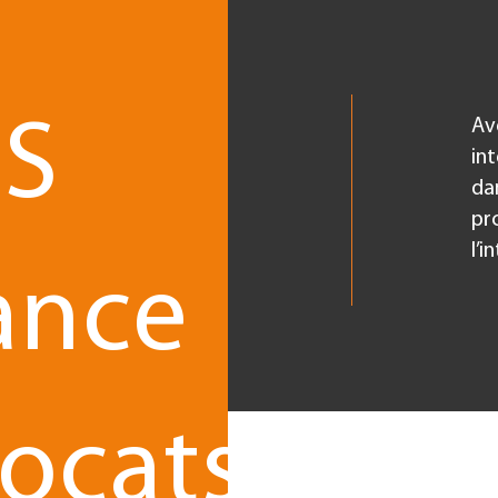
S
capacité à aborder
Av
semble des éléments de
int
riété intellectuelle
da
ques, brevets, droits
pr
eur, dessins, modèles...)
l’i
ance
ocats