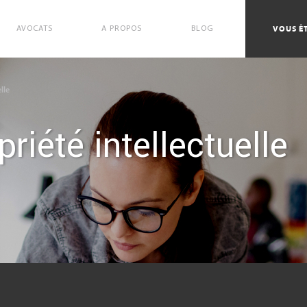
VOUS ÊT
AVOCATS
A PROPOS
BLOG
lle
priété intellectuelle