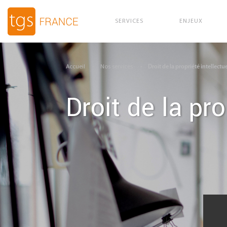
SERVICES
ENJEUX
Aller au contenu principal
Accueil
Nos services
Droit de la propriété intellectue
Droit de la pro