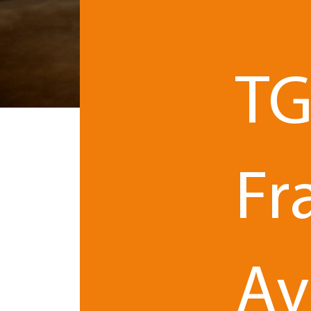
TG
Une 
l'en
prop
(mar
d'aut
Fr
Av