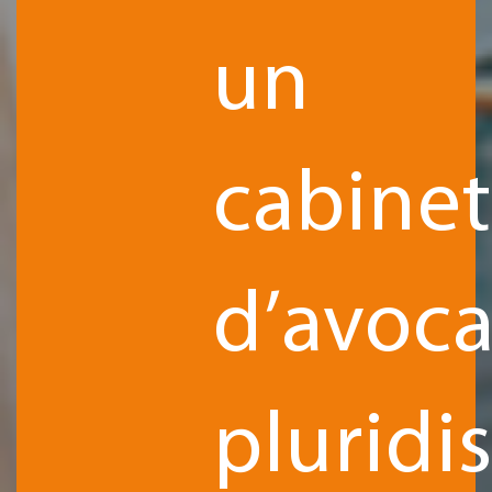
un
cabinet
d’avoca
pluridis