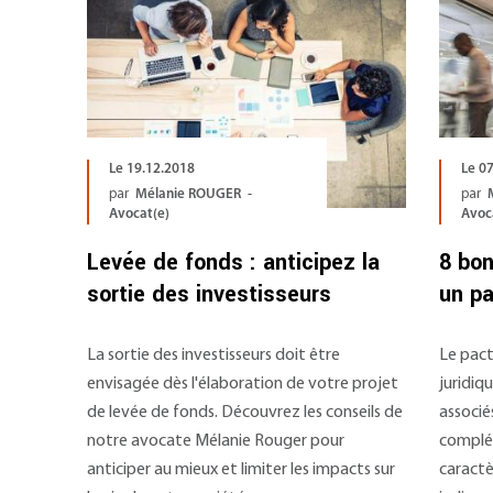
Le 19.12.2018
Le 0
par
Mélanie ROUGER -
par
Avocat(e)
Avoc
Levée de fonds : anticipez la
8 bon
sortie des investisseurs
un p
La sortie des investisseurs doit être
Le pact
envisagée dès l'élaboration de votre projet
juridiqu
de levée de fonds. Découvrez les conseils de
associés
notre avocate Mélanie Rouger pour
complém
anticiper au mieux et limiter les impacts sur
caractèr