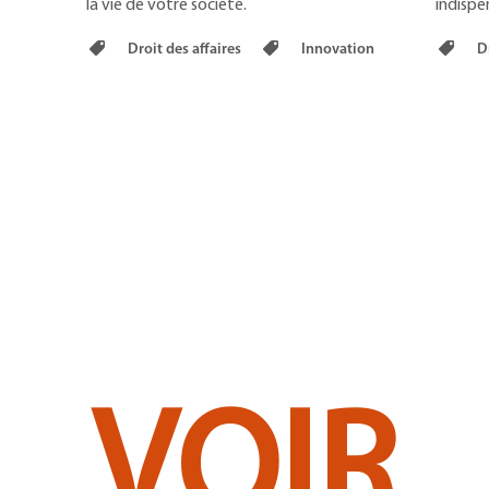
la vie de votre société.
indispe
Droit des affaires
Innovation
Dr
VOIR