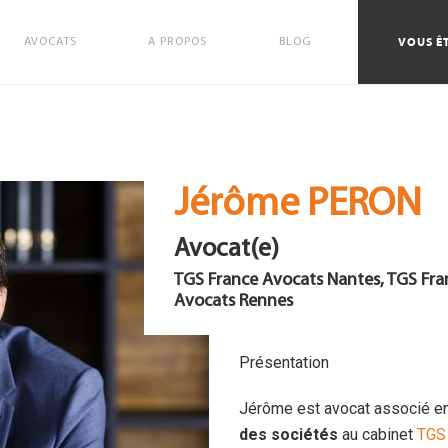
VOUS ÊT
AVOCATS
A PROPOS
BLOG
Jérôme PERON
Avocat(e)
TGS France Avocats Nantes, TGS Fra
Avocats Rennes
Présentation
Jérôme est avocat associé e
des sociétés
au cabinet
TGS