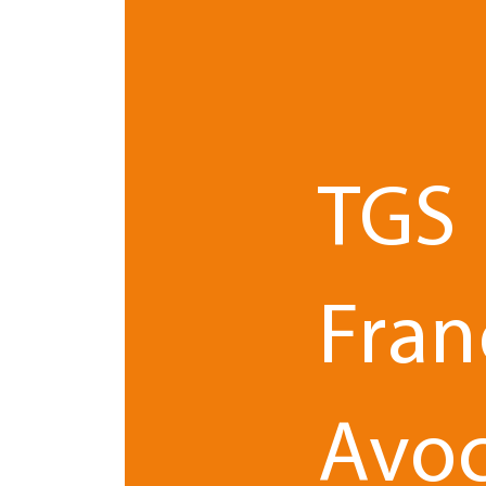
Formation
TGS
Certificat d’Aptitude à la Pro
Master droit des affaires
Spécialité en droit des société
Fran
Avoc
Langues