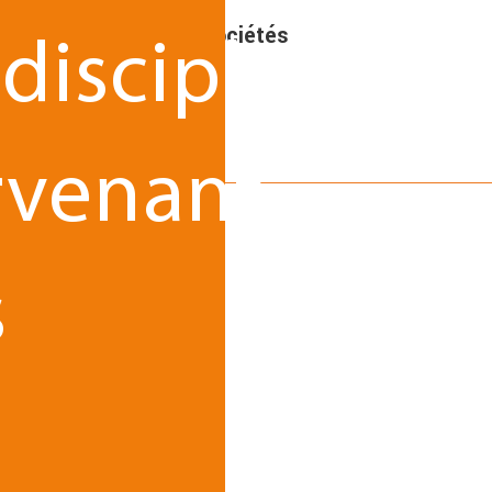
suivi juridique des sociétés
idisciplinaire
rvenant
s