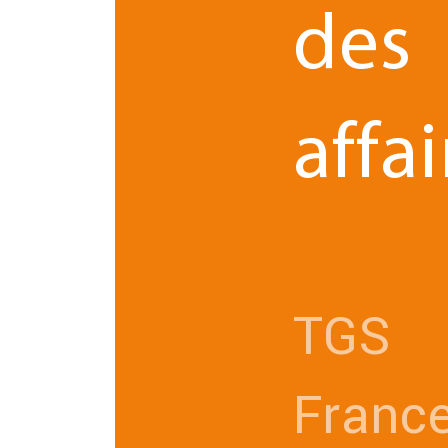
des
VOIR T
affai
TGS
Franc