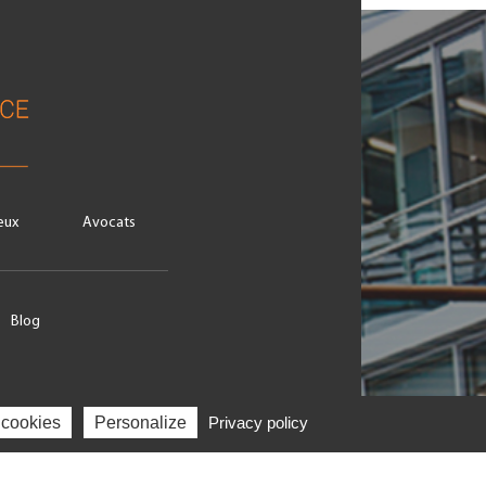
eux
Avocats
Blog
Linkedin
 cookies
Personalize
Privacy policy
Webinaires
TGS France