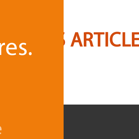
OUS LES ARTICL
res.
e