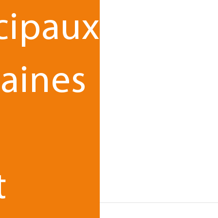
cipaux
aines
ape
vrez
le
t