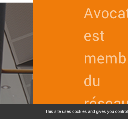
Avoca
est
memb
du
résea
This site uses cookies and gives you contro
intern