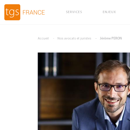
SERVICES
ENJEUX
Aller au contenu principal
Accueil
Nos avocats et juristes
Jérôme PERON