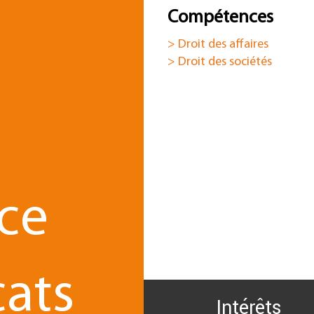
Compétences
> Droit des affaires
> Droit des sociétés
fession d’Avocat
s
ce
ats
Intérêts