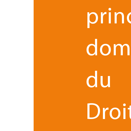
prin
Le 03.06.2019
par
Jérôme PERON - Avocat(e)
dom
Statut juridique de votre start-up :
ce que vous devez savoir
du
Structurer juridiquement sa start-up est une ét
essentielle au démarrage de son activité. Décou
nos conseils pour choisir et rédiger efficacement 
statut juridique de sa start-up !
Droi
Innovation
Droit des affaires