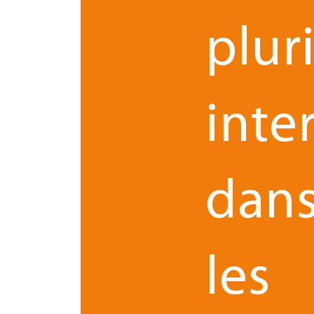
Approbation des comptes et 
plur
inte
ACTUALITÉS
dan
les