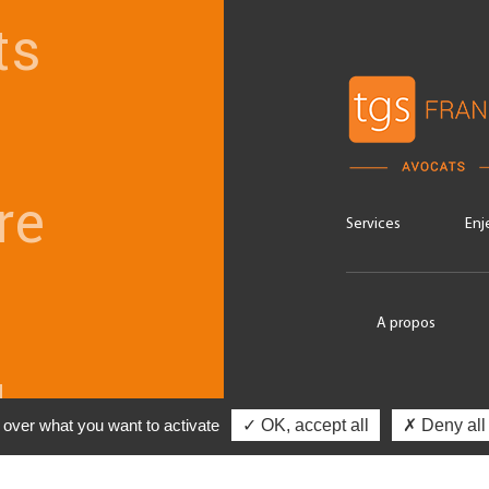
ts
re
Services
Enj
A propos
u
Angers
l over what you want to activate
✓ OK, accept all
✗ Deny all
ational
Bordeaux