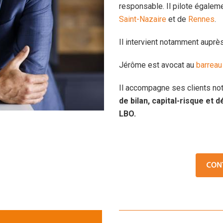
responsable. Il pilote égale
Saint-Nazaire
et de
Rennes
.
Il intervient notamment aupr
Jérôme est avocat au
barreau
Il accompagne ses clients no
de bilan, capital-risque et
LBO.