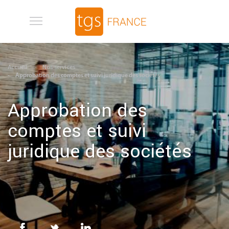
Aller au contenu principal
Accueil
Nos services
Approbation des comptes et suivi juridique des sociétés
Approbation des
comptes et suivi
juridique des sociétés