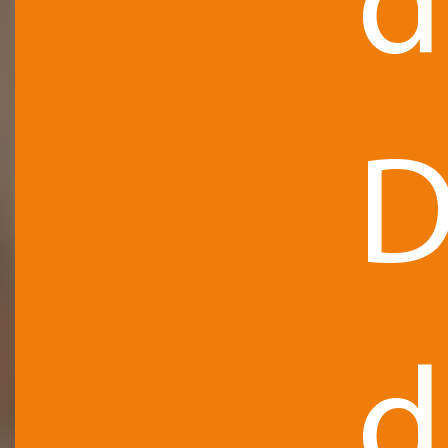
d
D
d