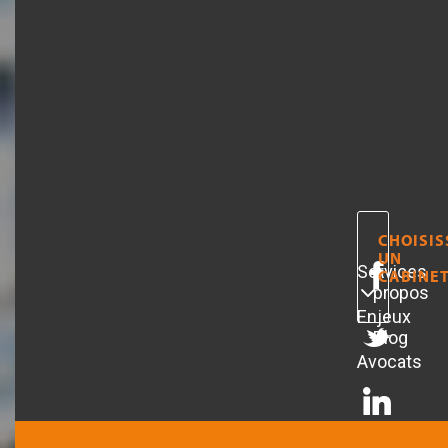
TOUS
CHOISIS
UN
Services
A
CABINE
propos
Enjeux
Blog
Avocats