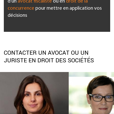
d’un
avocat fiscaliste
ou en
droit de la
concurrence
pour mettre en application vos
décisions
CONTACTER UN AVOCAT OU UN
JURISTE EN DROIT DES SOCIÉTÉS
Adélaïde
L'HENAFF
Karine RI
VERZENI