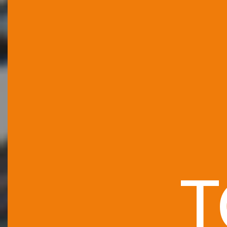
LES
T