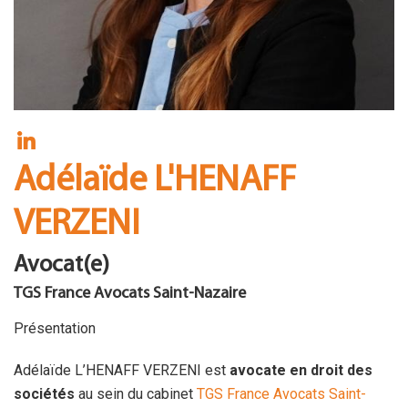
FR
Contact
Adélaïde L'HENAFF
VERZENI
Avocat(e)
TGS France Avocats Saint-Nazaire
Présentation
Adélaïde L’HENAFF VERZENI est
avocate en droit des
sociétés
au sein du cabinet
TGS France Avocats Saint-