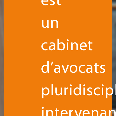
est
un
cabinet
d’avocats
pluridiscip
intervenan