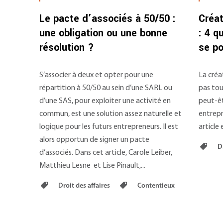
Le pacte d’associés à 50/50 :
Créat
une obligation ou une bonne
: 4 q
résolution ?
se po
S’associer à deux et opter pour une
La créat
répartition à 50/50 au sein d’une SARL ou
pas tou
d’une SAS, pour exploiter une activité en
peut-êt
commun, est une solution assez naturelle et
entrepr
logique pour les futurs entrepreneurs. Il est
article 
alors opportun de signer un pacte
Dr
d’associés. Dans cet article, Carole Leiber,
Matthieu Lesne et Lise Pinault,...
Droit des affaires
Contentieux