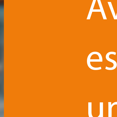
A
es
u