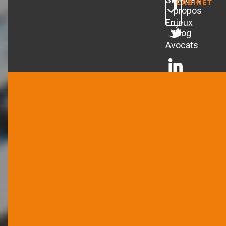
CABINET
propos
Enjeux
Blog
Avocats
LES