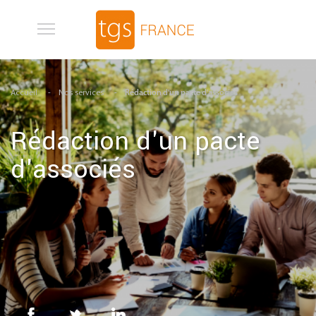
Aller au contenu principal
Accueil
Nos services
Rédaction d'un pacte d'associés
Rédaction d'un pacte
d'associés