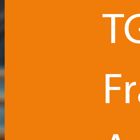
T
ARTICLE
F