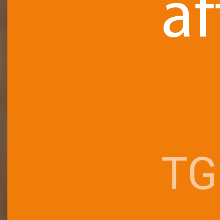
af
TG