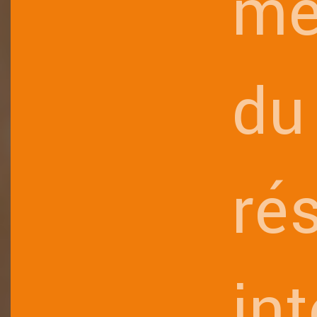
me
du
ré
in