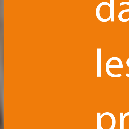
d
le
p