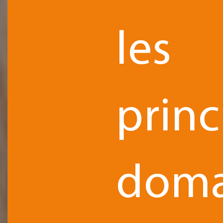
les
prin
doma