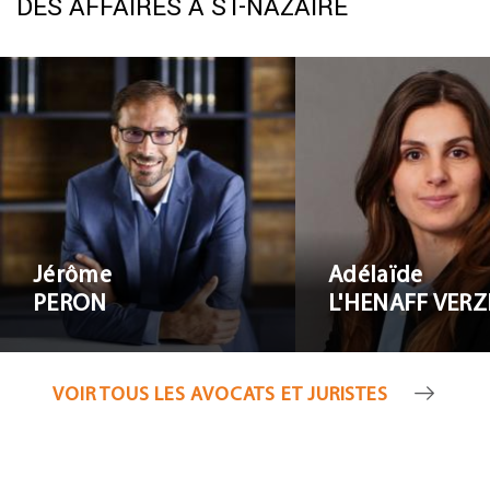
DES AFFAIRES À ST-NAZAIRE
Adélaïd
Jérôme PERON
L'HENA
VERZEN
Jérôme
Adélaïde
PERON
L'HENAFF VERZ
VOIR TOUS LES AVOCATS ET JURISTES