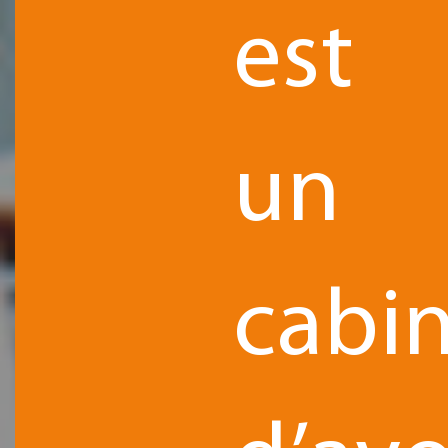
est
un
cabi