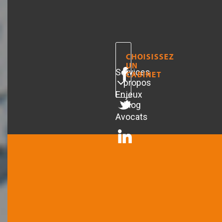
CHOISISSEZ
UN
Services
A
CABINET
propos
Enjeux
Blog
Avocats