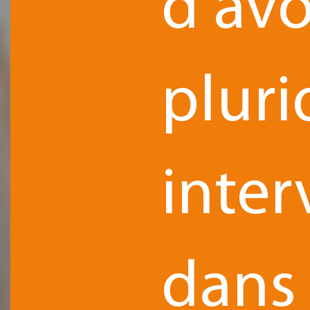
d’avo
pluri
inte
dans