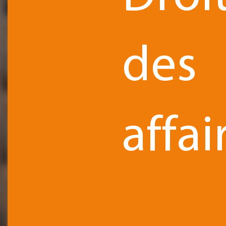
des
affai