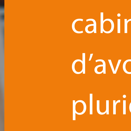
cabi
d’av
pluri