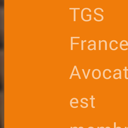
TGS
Franc
Avoca
est