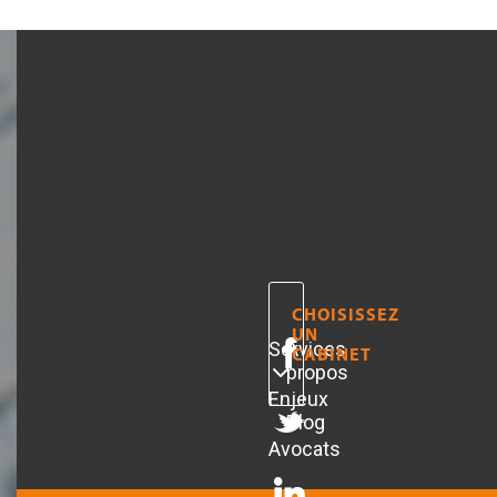
CHOISISSEZ
UN
Services
A
CABINET
propos
Enjeux
Blog
Avocats