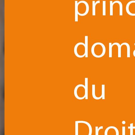
prin
dom
du
Droi