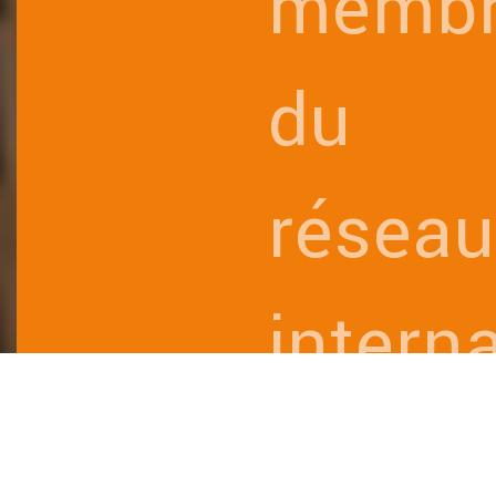
memb
du
réseau
intern
TGS