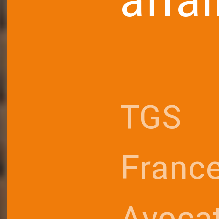
affai
TGS
Franc
Avoca