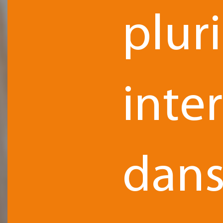
pluri
inte
dan