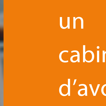
un
cabi
d’av