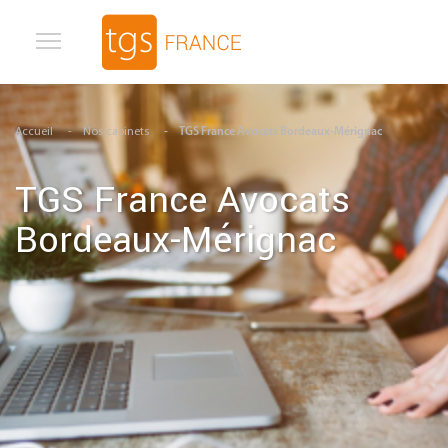
Aller au contenu principal
Accueil
Nos cabinets
TGS France Avocats Bordeaux-Mérignac
TGS France Avocats
Bordeaux-Mérignac