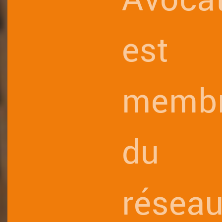
est
memb
du
résea