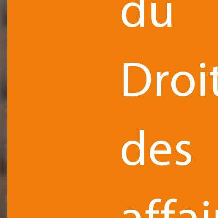
du
Droi
des