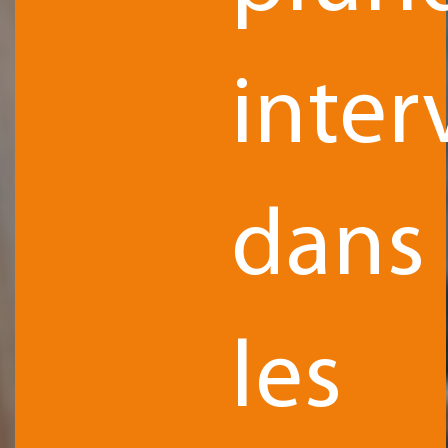
inter
dans
les