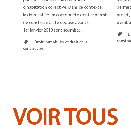
publiques relatives aux bâtiments
avantag
d’habitation collective. Dans ce contexte,
permett
les immeubles en copropriété dont le permis
projet,
de construire a été déposé avant le
d’embûc
1er janvier 2013 sont soumises...
Dr
constru
Droit immobilier et droit de la
construction
VOIR TOUS