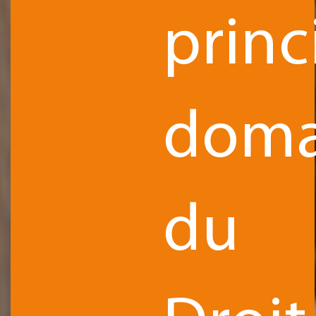
princ
doma
du