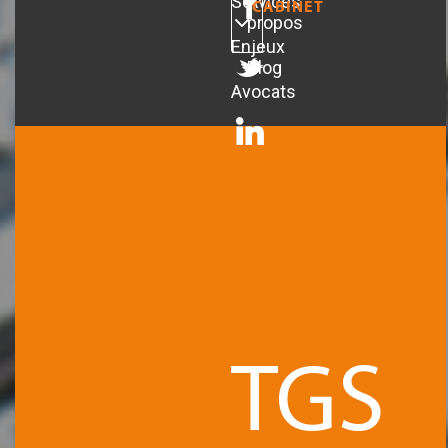
Services
A
CABINET
propos
Enjeux
Blog
Avocats
ARTICLES
TGS