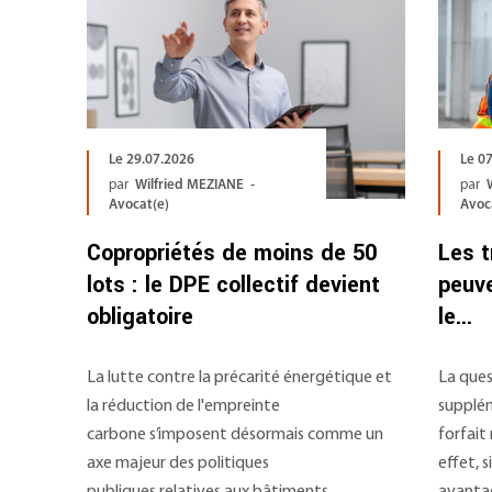
Le 29.07.2026
Le 0
par
Wilfried MEZIANE -
par
Avocat(e)
Avoc
Copropriétés de moins de 50
Les 
lots : le DPE collectif devient
peuve
obligatoire
le...
La lutte contre la précarité énergétique et
La ques
la réduction de l'empreinte
supplém
carbone s’imposent désormais comme un
forfait
axe majeur des politiques
effet, 