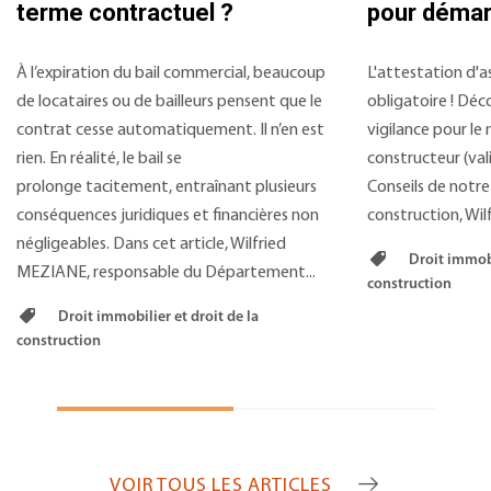
terme contractuel ?
pour démarr
À l’expiration du bail commercial, beaucoup
L'attestation d'
de locataires ou de bailleurs pensent que le
obligatoire ! Déc
contrat cesse automatiquement. Il n’en est
vigilance pour le
rien. En réalité, le bail se
constructeur (vali
prolonge tacitement, entraînant plusieurs
Conseils de notre
conséquences juridiques et financières non
construction, Wil
négligeables. Dans cet article, Wilfried
Droit immobil
MEZIANE, responsable du Département...
construction
Droit immobilier et droit de la
construction
VOIR TOUS LES ARTICLES