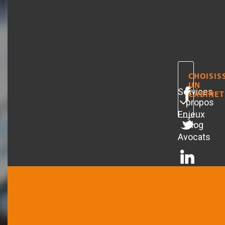
CHOISIS
UN
Services
A
CABINET
propos
Enjeux
Blog
Avocats