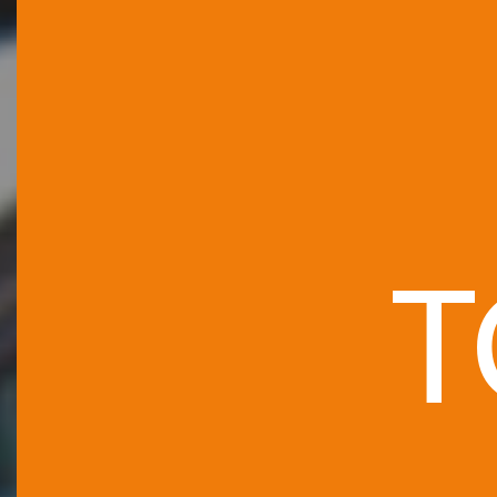
LES
T