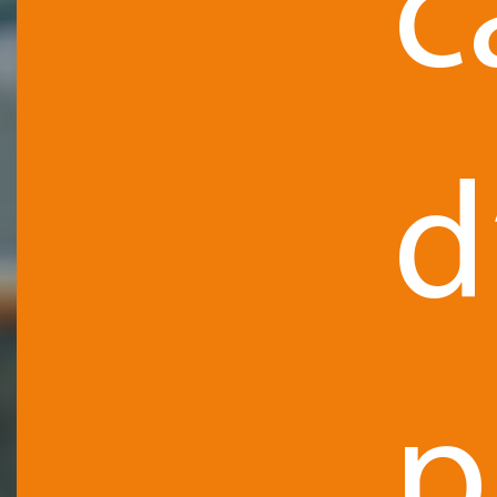
c
d
p