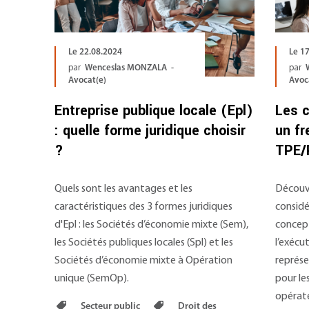
Le 22.08.2024
Le 1
par
Wenceslas MONZALA -
par
Avocat(e)
Avoc
Entreprise publique locale (Epl)
Les c
: quelle forme juridique choisir
un fr
?
TPE/
Quels sont les avantages et les
Découv
caractéristiques des 3 formes juridiques
considé
d'Epl : les Sociétés d’économie mixte (Sem),
concept
les Sociétés publiques locales (Spl) et les
l’exécu
Sociétés d’économie mixte à Opération
représe
unique (SemOp).
pour le
opérat
Secteur public
Droit des