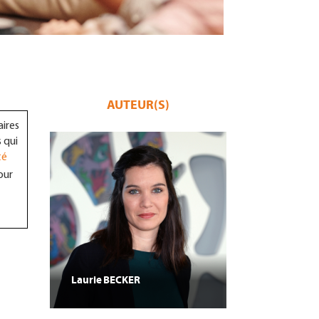
AUTEUR(S)
aires
 qui
té
our
Laurie
BECKER