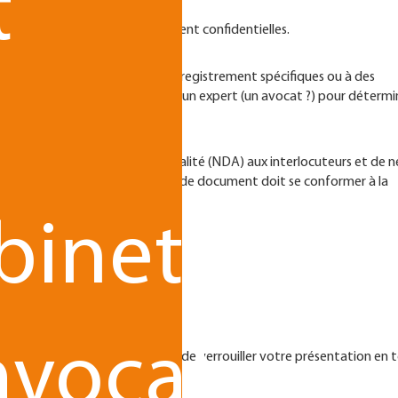
t
s informations stratégiques restent confidentielles.
le est soumis à des critères d’enregistrement spécifiques ou à des
est donc recommandé de consulter un expert (un avocat ?) pour détermin
n
 signer des accords de confidentialité (NDA) aux interlocuteurs et de n
saires. La rédaction de ce type de document doit se conformer à la
binet
avocats
tratégie claire. Il est primordial de verrouiller votre présentation en