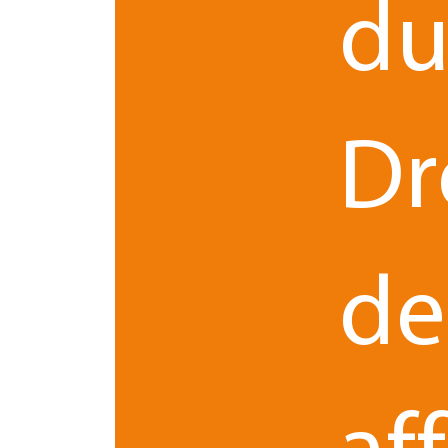
d
Dr
de
Le 05.12.2023
par
Ladan DIRICKX - Avocat(e)
Franchise : la propriété des droi
liés à votre site de e-commerce
L'enjeu grandissant de la visibilité des réseaux de