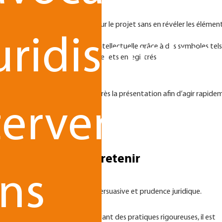
rlocuteurs
 partagées pour mettre en valeur le projet sans en révéler les élémen
uridisciplin
alisées en droit de la propriété intellectuelle grâce à des symboles tels
marques/dessins et modèles et brevets enregistrés
 l’ensemble de vos livrables.
ller d’éventuelles violations après la présentation afin d’agir rapid
tervenant
jet : ce qu’il faut retenir
ns
ilibre entre communication persuasive et prudence juridique.
priété intellectuelle
et en adoptant des pratiques rigoureuses, il est