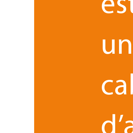
es
d’enveloppe Soleau
Le savoir-faire
-
: veillez à ce que certaine
Attention, chaque droit de propriété intellectuel
verrouillages juridiques précis et rigoureux, il 
u
types de protection adaptés à votre situation.
Enfin, avant le pitch, il est recommandé de faire
divulguer que les informations strictement néces
législation et à la jurisprudence en vigueur.
ca
Pendant et après le pitch
d’
Un pitch bien préparé et sécurisé repose sur une s
compte de ces 4 points clés :