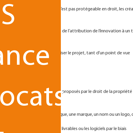
S
nts risques. Si une idée brute n’est pas protégeable en droit, les cré
sign peuvent l’être.
erte de l’antériorité, c’est-à-dire de l’attribution de l’innovation à un t
ance
tégiques peut également fragiliser le projet, tant d’un point de vue
ocats
 de recourir aux différents outils proposés par le droit de la propriété
evet pour une invention technique, une marque, un nom ou un logo, 
parence visuelle.
ginales comme les designs, vos livrables ou les logiciels par le biais