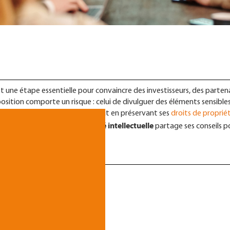
st une étape essentielle pour convaincre des investisseurs, des parten
osition comporte un risque : celui de divulguer des éléments sensibles
 partager des informations tout en préservant ses
droits de proprié
vocate en droit de la propriété intellectuelle
partage ses conseils p
votre pitch.