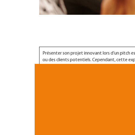
Présenter son projet innovant lors d’un pitch e
ou des clients potentiels. Cependant, cette exp
pourraient être copiés ou détournés. Comment
a
intellectuelle
? Dans cet article,
Laurie Becker
,
sécuriser votre projet avant, pendant et après 
Avant le jour du Pitch
Identifiez les risques liés à la divulgation