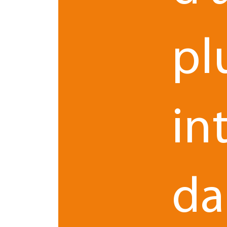
1 - Assurez-vous de la fiabilité de vos inte
2 - Sélectionnez avec soin les informations
sensibles
pl
3 - Identifiez clairement les protections ré
© de copyright, ® « registered » pour les 
4 - Insérez la mention « CONFIDENTIEL » sur
Après le pitch, nous vous recommandons de survei
en cas de copie ou de divulgation.
in
Valoriser et sécuriser son pro
da
Pitcher en
protégeant son projet
demande un équ
En vous appuyant sur les outils du
droit de la pro