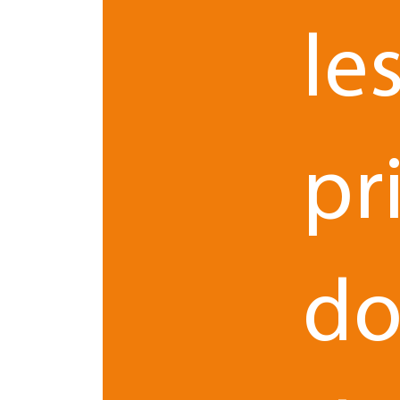
possible de partager vos idées en toute sécurité
vous valoriserez votre patrimoine immatériel sa
le
Notre préconisation essentielle : consultez un
exp
votre projet au public afin de protéger et verroui
Innovation
Propriété intellectuelle
pr
0 commentaires
do