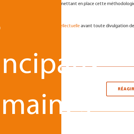
 tout en inspirant confiance. En mettant en place cette méthodologi
ns compromettre son avenir.
s
ert en droit de la propriété intellectuelle
avant toute divulgation d
ller votre capital immatériel.
incipaux
RÉAGI
maines