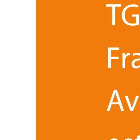
TG
La présentation d’un projet peut exposer à différe
concrètes comme un prototype, un logo ou un de
Lors d’un pitch, le risque principal réside dans la p
malintentionné.
Fr
La divulgation d’informations techniques ou stra
pratique que juridique.
Actionnez les outils juridiques
Av
Pour se protéger avant de pitcher, il est essentiel
intellectuelle :
- La propriété industrielle
: déposez un br
encore des dessins et modèles pour une ap
Le droit d’auteur
-
: datez vos créations ori