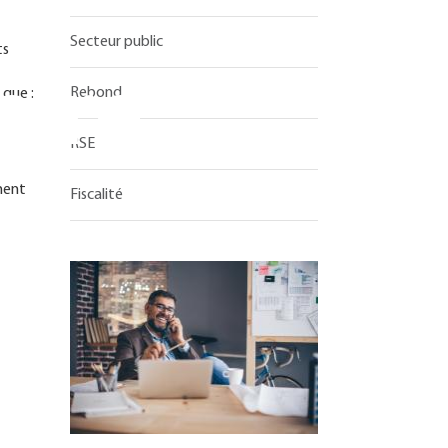
Secteur public
ts
aire
Rebond
 que :
RSE
ement
Fiscalité