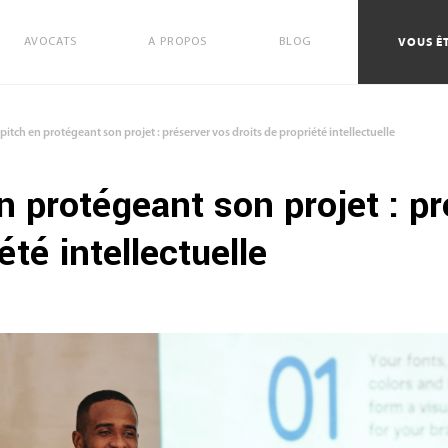
VOUS ÊT
AVOCATS
A PROPOS
BLOG
pitch en protégeant son projet : préserver vos droits de propriété intellectuelle
n protégeant son projet : p
été intellectuelle