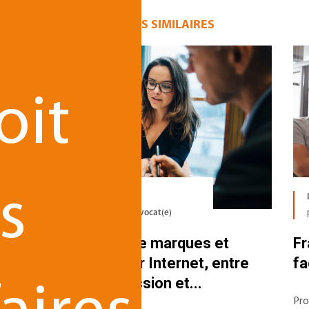
u
ARTICLES SIMILAIRES
oit
s
Le 27.11.2023
par
Ladan DIRICKX - Avocat(e)
ts
Dénigrement de marques et
Fr
d'enseignes sur Internet, entre
fa
liberté d'expression et...
Pro