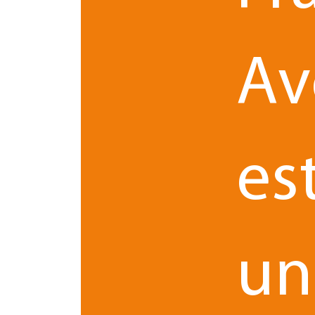
Les sites de e-commerce, notamment dans les ré
représente le cybersquatting sous ses différentes
Av
Comment réagir face au cyb
L’enjeu du
franchiseur
face à un acte de cybersqu
es
frauduleuses à partir d’un site qui serait acces
Pour cela, l’organisation de la réaction doit 
mobilisée en interne.
un
En priorité :