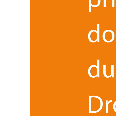
pr
do
0 commentaires
du
Dr