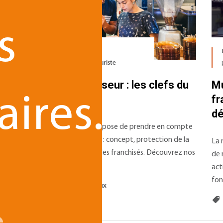
s
Le 11.10.2022
par
David ROUZIER - Juriste
Devenir franchiseur : les clefs du
Mu
aires.
succès
fr
dé
Devenir franchiseur suppose de prendre en compte
de nombreux éléments : concept, protection de la
eur
La 
marque, recrutement des franchisés. Découvrez nos
es
de 
conseils.
act
fon
Franchise et réseaux