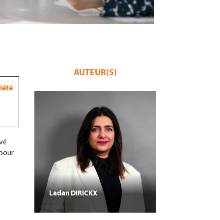
AUTEUR(S)
iété
ivé
 pour
Ladan
DIRICKX