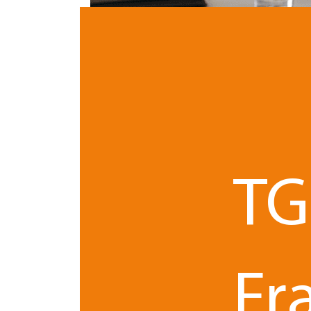
Propriété intellectuelle et leviers juridiques 
intellectuelle
vous dévoile comment réagir fa
TG
Le cybersquatting est une pratique frauduleuse q
d’un droit antérieur (marque, nom de domaine, 
tirer profit de sa renommée.
Les chiffres du Centre d’Arbitrage et de Médiatio
Fr
indiquaient en 2019 une hausse de 12% des acte