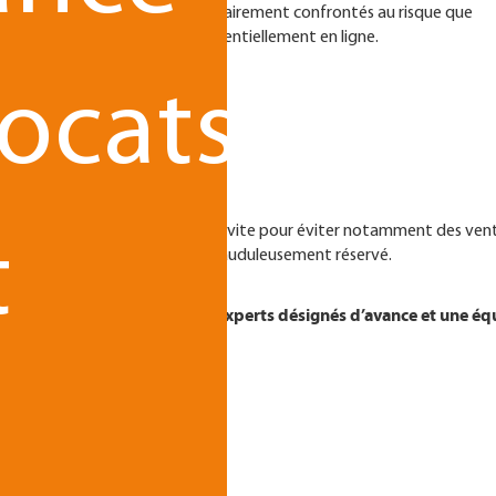
seaux de franchise, sont nécessairement confrontés au risque que
 formes, leur activité étant essentiellement en ligne.
ocats
ersquatting ?
atting est avant tout de réagir vite pour éviter notamment des ven
t
sible depuis un nom de domaine frauduleusement réservé.
avoir été pensée en amont, des experts désignés d’avance et une éq