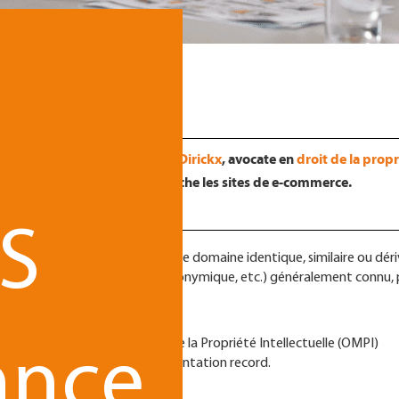
au sein de la franchise :
Ladan Dirickx
, avocate en
droit de la propr
ce au cybersquatting qui touche les sites de e-commerce.
S
ui consiste à réserver un nom de domaine identique, similaire ou dér
dénomination sociale, nom patronymique, etc.) généralement connu,
n de l’Organisation Mondiale de la Propriété Intellectuelle (OMPI)
ance
s de cybersquatting, une augmentation record.