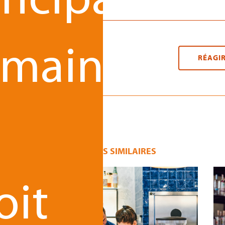
incipaux
maines
RÉAGI
ARTICLES SIMILAIRES
oit