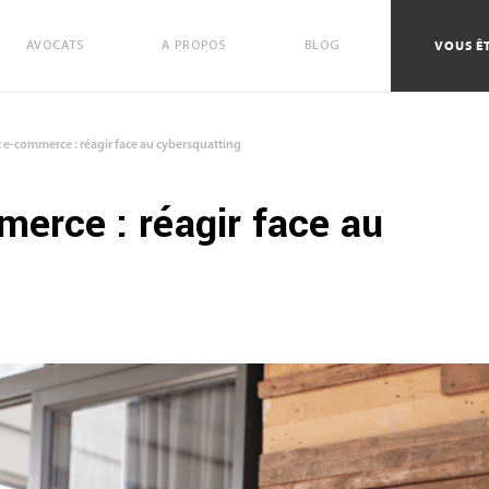
VOUS ÊT
AVOCATS
A PROPOS
BLOG
t e-commerce : réagir face au cybersquatting
erce : réagir face au