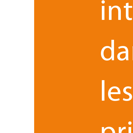
in
Le cas échéant :
Si un préjudice commercial peut être constaté, il
da
compétents, sur les fondements de la contrefaç
l’obtention de dommages et intérêts mais risque
Nos avocats et juristes en
droit de la propriété
le
adaptées à l’évolution du contexte législatif, 
Franchise et réseaux
IT
Propr