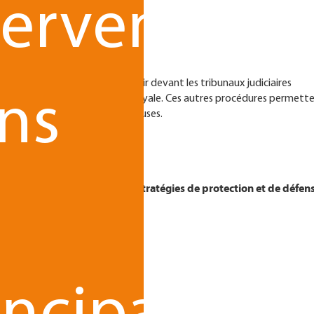
tervenant
 est également intéressant d’agir devant les tribunaux judiciaires
ns
on et/ou de la concurrence déloyale. Ces autres procédures permett
nt d’être longues et plus coûteuses.
 intellectuelle
élaborent des stratégies de protection et de défen
s
conjoncturel et technologique.
iété intellectuelle