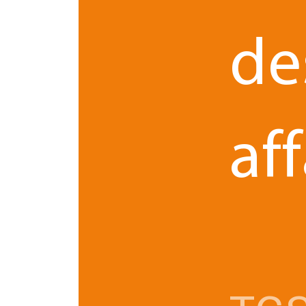
de
Le 02.11.2022
par
Ladan DIRICKX - Avocat(e)
Franchise et propriété
aff
intellectuelle, quelle stratégie
adopter pour conserver sa...
Franchise et propriété intellectuelle : un franchis
doit se protéger des concurrents et de ses propr
franchisés. Découvrez les enjeux de la PI.
Franchise et réseaux