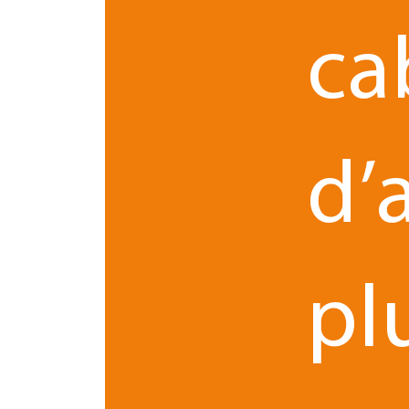
Une fois le cas de cybersquatting signalé, les pr
ca
constat pa
> La réalisation en urgence d’un
huissier qui a l’habitude de ce type de cons
communication rapide auprès des 
> Une
> L’indication de la possibilité pour les cli
d’
des autorités compétentes
(plateforme
En parallèle :
pl
> Dépôt d’une plainte pour usurpation d’id
d’usurpation d’identité numérique)
> Introduction d’une plainte administrati
une extension en .fr pour faire prononcer 