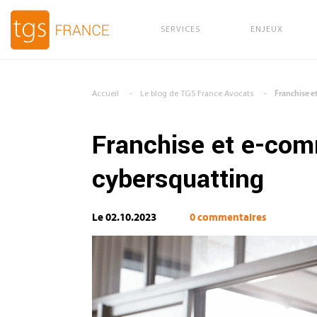
SERVICES
ENJEUX
Aller au contenu principal
Accueil
Le blog de TGS France Avocats
Franchise e
Franchise et e-comm
cybersquatting
Le 02.10.2023
0 commentaires