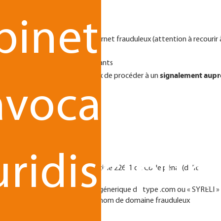
emières étapes à observer sont :
binet
r voie d’huissier
sur le site internet frauduleux (attention à recourir 
tats)
clients
pour inviter à être vigilants
signalement aupr
ents « victimes » du site frauduleux de procéder à un
avocats
 PHAROS notamment)
uridisciplin
entité sur le fondement de l’Article 226-1 du Code pénal (délit
ve « UDRP » pour une extension générique de type .com ou « SYRELI »
le transfert ou la suppression du nom de domaine frauduleux