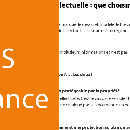
 de propriété intellectuelle : que choisir
 des biens immatériels tels que la marque, le dessin et modèle, le brev
teur. Chaque droit de propriété intellectuelle est soumis à un régime
S
édemment évoqué, peut recouvrir plusieurs informations et n’est pas
té intellectuelle.
aires : complément ou alternative ?…. Les deux !
ance
rotection d’une innovation non protégeable par la propriété
ne alternative à la propriété intellectuelle. C’est le cas par exemple d
hnologiques (futur brevet), ou qui ne divulgue pas le lancement d’un 
é intellectuelle n’empêche aucunement une protection au titre du s