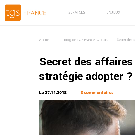
SERVICES
ENJEUX
Aller au contenu principal
Accueil
Le blog de TGS France Avocats
Secret des a
Secret des affaires 
stratégie adopter ?
Le 27.11.2018
0 commentaires