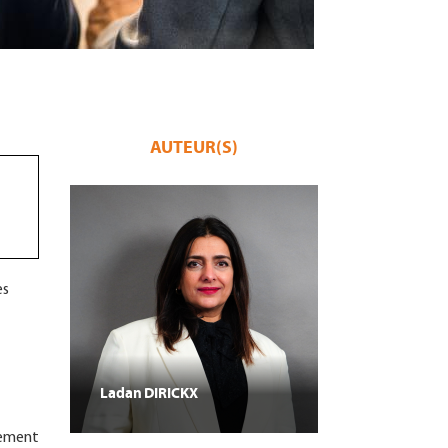
AUTEUR(S)
es
Ladan
DIRICKX
irement