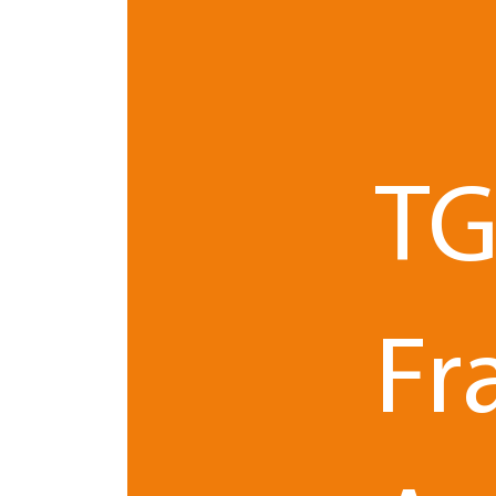
Secret des affaires et droits
Les droits de propriété intellectuelle portent sur
d’invention et l’œuvre protégée par le droit d’au
propre.
TG
Le secret des affaires, comme nous l’avons préc
soumis aux mêmes règles que le droit de la proprié
La propriété intellectuelle et le secret des aff
Fr
la première p
Le secret des affaires est souvent
intellectuelle
. Cette protection constitue alors u
entreprise qui ne divulgue pas ses résultats tec
produit (futur marque).
la protection par le droit de la propriét
Mais