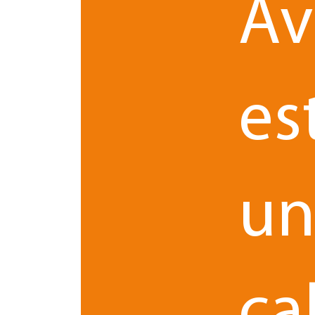
Av
des affaires sur un même produit
: elles peuve
garder secrète une partie des éléments technique
Tableau récapitulatif des principales différence
es
u
ca