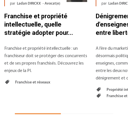
par
Ladan DIRICKX - Avocat(e)
par
Ladan DIRIC
Franchise et propriété
Dénigremen
intellectuelle, quelle
d'enseignes
stratégie adopter pour...
entre libert
Franchise et propriété intellectuelle : un
A l’ère du market
franchiseur doit se protéger des concurrents
désormais politi
et de ses propres franchisés. Découvrez les
enseignes, comme
enjeux de la PI.
entre les deux no
dénigrement et de
Franchise et réseaux
Propriété in
Franchise et