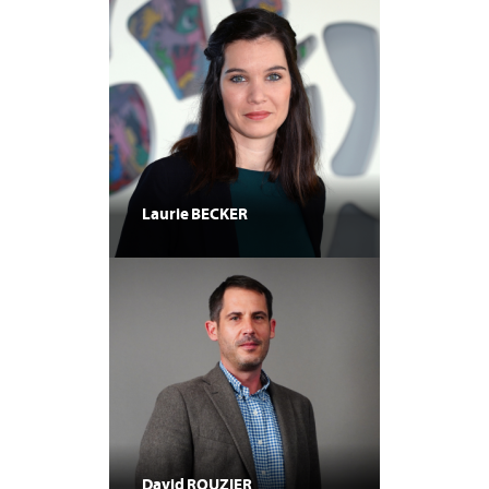
Laurie
BECKER
David
ROUZIER