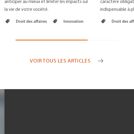
anticiper au mieux et limiter les impacts sur
caractère obligato
la vie de votre société.
indispensable à pl
Droit des affaires
Innovation
Droit des af
VOIR TOUS LES ARTICLES