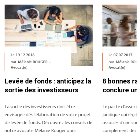
Le 19.12.2018
Le 07.07.2017
par
Mélanie ROUGER -
par
Mélanie RO
Avocat(e)
Avocat(e)
Levée de fonds : anticipez la
8 bonnes r
sortie des investisseurs
conclure u
La sortie des investisseurs doit être
Le pacte d’assoc
envisagée dès l'élaboration de votre projet
juridique qui régi
de levée de fonds. Découvrez les conseils de
associés d’une soc
notre avocate Mélanie Rouger pour
complément des st