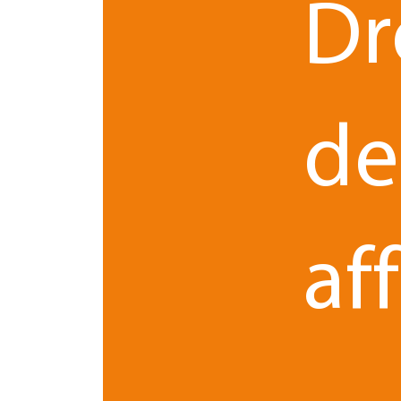
Dr
de
Le 21.09.2020
par
Lise PINAULT - Avocat(e)
Tenue des assemblées général
aff
de société : certains
assouplissements sont prorog
En raison de la crise sanitaire liée à l'épidémie de l
Covid-19, un décret proroge jusqu'au 30 novem
2020 les règles d'assouplissement des modes de