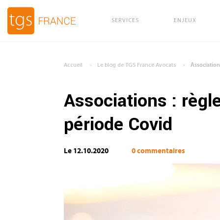
SERVICES
ENJEUX
Aller au contenu principal
Accueil
Le blog de TGS France Avocats
Association
Associations : règ
période Covid
Le 12.10.2020
0 commentaires