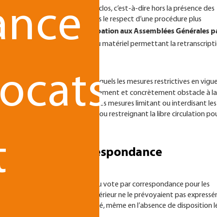
ance
ir l’assemblée générale à huis clos, c’est-à-dire hors la présence des
ayant le droit d’y assister. Dans le respect d’une procédure plus
poser aux membres la participation aux Assemblées Générales p
elle
, sous réserve de disposer du matériel permettant la retranscript
ocats
cette possibilité aux cas dans lesquels les mesures restrictives en vigu
 date de sa réunion font effectivement et concrètement obstacle à la
re. Les mesures peuvent être des mesures limitant ou interdisant les
alement les mesures limitant ou restreignant la libre circulation pou
t
s au vote par correspondance
°2020-321 interdisait le recours au vote par correspondance pour les
 statutaires ou le règlement intérieur ne le prévoyaient pas express
 les groupements de droit privé, même en l’absence de disposition l