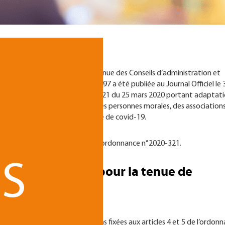
 subsistait sur les modalités de tenue des Conseils d’administration et
uvelle ordonnance n°20202-1497 a été publiée au Journal Officiel le 
ation de l'ordonnance n°2020-321 du 25 mars 2020 portant adaptat
emblées et organes dirigeants des personnes morales, des association
it privé en raison de l'épidémie de covid-19.
es aux dispositions initiales de l’ordonnance n°2020-321.
S
-audio conférence pour la tenue de
 est confirmée
dans les conditions fixées aux articles 4 et 5 de l’ordon