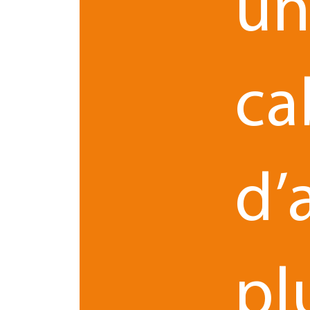
u
Absence de nullité pour dé
Il est précisé qu’aucune nullité de l’assemblée g
ca
voie postale lorsque les circonstances extérieur
conformément aux dispositions de statuts et/ou 
De même, elle précise que la modification du lie
convocation et ne constituent pas une irrégular
d’
L’ensemble des dispositions du décret 2020-3
Les
dispositions relatives aux tenues des Conseil
Un décret devrait être publié très prochainem
pl
Association
Droit des affaires