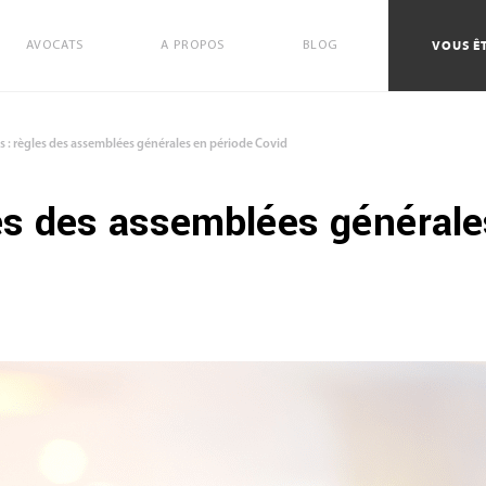
VOUS ÊT
AVOCATS
A PROPOS
BLOG
s : règles des assemblées générales en période Covid
les des assemblées générale