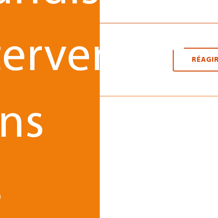
tervenant
RÉAGI
ns
s