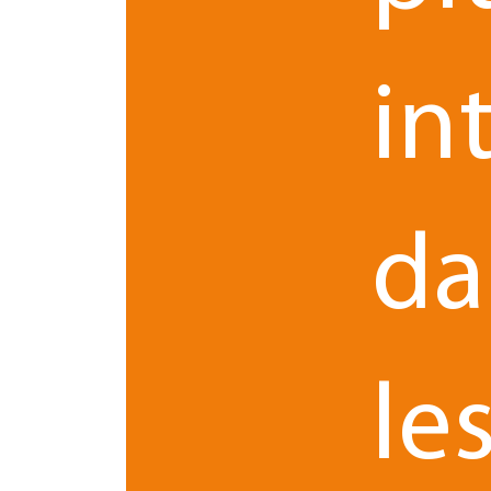
in
0 commentaires
da
le