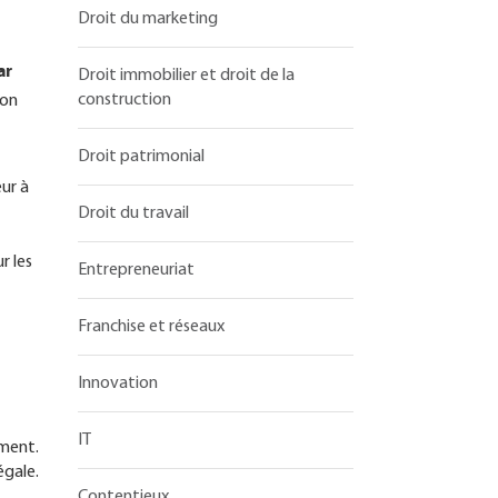
Droit du marketing
ar
Droit immobilier et droit de la
construction
ion
Droit patrimonial
eur à
Droit du travail
r les
Entrepreneuriat
Franchise et réseaux
Innovation
IT
ément.
égale.
Contentieux