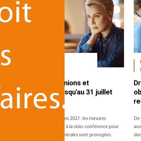
oit
s
Le 15.03.2021
par
es
Règles des réunions et
Dr
aires.
délibérations jusqu'au 31 juillet
ob
és
2021
re
a
Réunions et délibérations 2021 : les mesures
De 
bre
permettant de recourir à la visio-conférence pour
ass
tenir les assemblées générales sont prorogées.
don