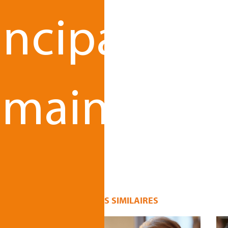
incipaux
maines
u
ARTICLES SIMILAIRES