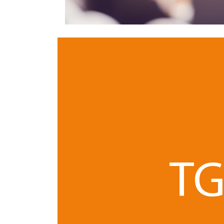
Alors que la crise sanitaire persiste et qu’un flou
Assemblée Générale durant cette période, une no
décembre 2020, portant prorogation et modific
des règles de réunion et de délibération des ass
entités dépourvues de personnalité morale de dro
Voici en résumé les principales précisions apporté
TG
Recours possible à la visio
l’assemblée générale
La possibilité de recourir à la visioconférence