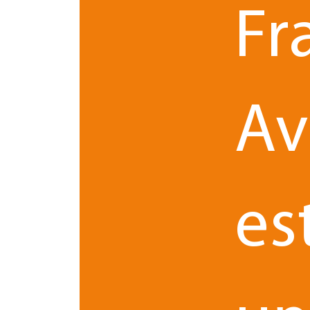
Fr
n°2020-321. L’organe compétent est autorisé à ten
membres de l’association ou de toutes personnes 
pro
démocratique, il peut également décider de
voie de conférence téléphonique ou audiovisu
des débats et l’identification des participants.
Av
Le recours au huis clos est encadré
en limitant 
la date de la convocation de l’assemblée ou à la
présence physique de ses membres à cette derniè
rassemblements pour des motifs sanitaires mais ég
mêmes raisons.
es
Assouplissement du recour
Alors que la rédaction initiale de l’ordonnance n
groupements de droit privé dont les dispositions
L’ordonnance n°2020-1497 étend la mesure à tous