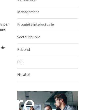
Management
ns par
Propriété intellectuelle
ions
Secteur public
s de
Rebond
RSE
Fiscalité
aire