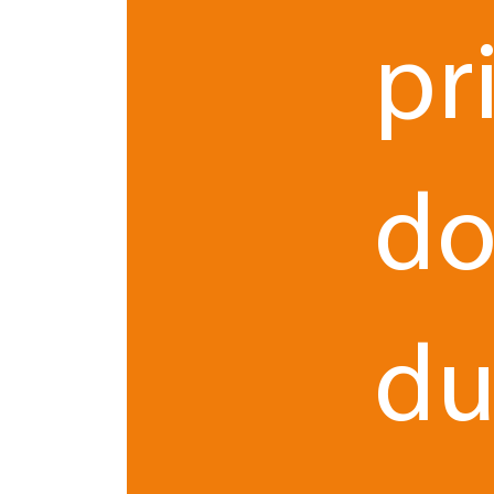
pr
do
d