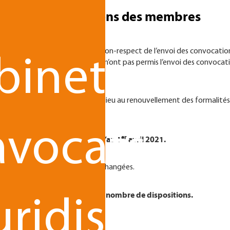
n
faut de convocations des membres
énérale n’est encourue en cas de non-respect de l’envoi des convocatio
binet
es au groupement de droit privé n’ont pas permis l’envoi des convocat
du règlement intérieur.
u de l'assemblée ne donnent pas lieu au renouvellement des formalité
ité de convocation.
avocats
er
21 sont ainsi prorogées jusqu’au 1
avril 2021.
 d’Administration
demeurent inchangées.
ent afin de préciser un certain nombre de dispositions.
uridisciplin