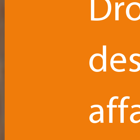
Dro
de
aff