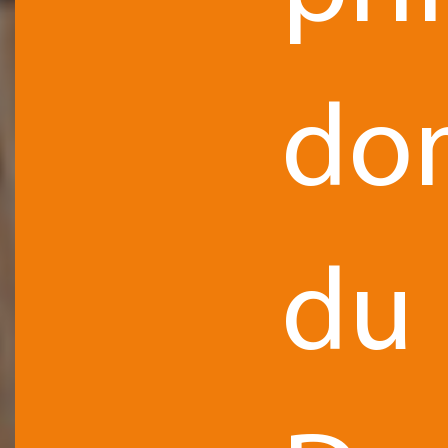
do
du