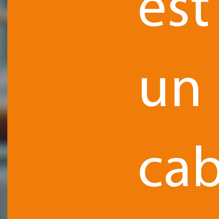
est
un
cab