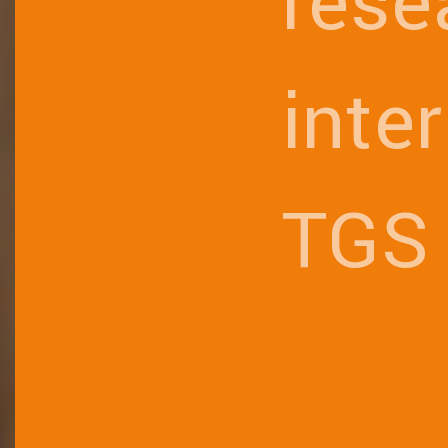
rése
inte
TGS