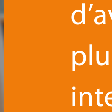
d’a
plu
int