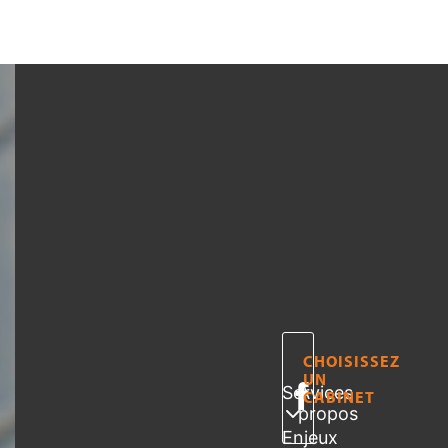
CHOISISSEZ
UN
Services
A
CABINET
propos
Enjeux