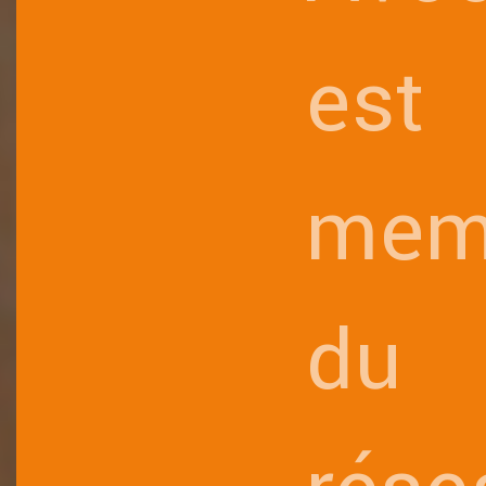
est
mem
du