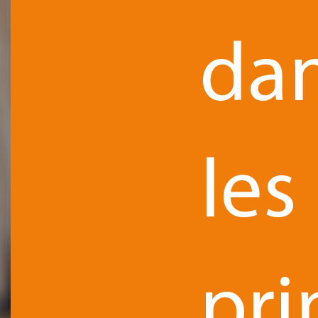
da
les
pri