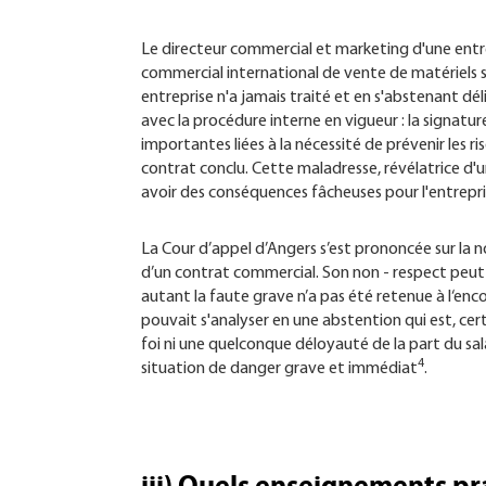
Le directeur commercial et marketing d'une entr
commercial international de vente de matériels 
entreprise n'a jamais traité et en s'abstenant dél
avec la procédure interne en vigueur : la signatu
importantes liées à la nécessité de prévenir les ri
contrat conclu. Cette maladresse, révélatrice d'
avoir des conséquences fâcheuses pour l'entrepri
La Cour d’appel d’Angers s’est prononcée sur la n
d’un contrat commercial. Son non - respect peut f
autant la faute grave n’a pas été retenue à l‘e
pouvait s'analyser en une abstention qui est, ce
foi ni une quelconque déloyauté de la part du sala
4
situation de danger grave et immédiat
.