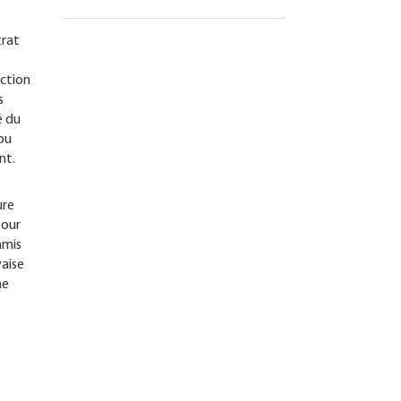
trat
iction
s
é du
 pu
nt.
ure
Pour
mmis
vaise
ne