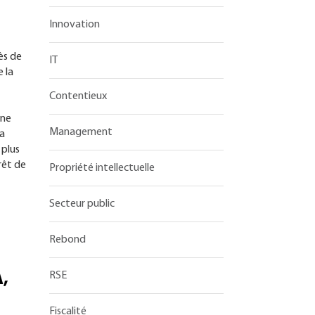
Innovation
ès de
IT
e la
Contentieux
 ne
Management
la
 plus
rêt de
Propriété intellectuelle
Secteur public
Rebond
A,
RSE
Fiscalité