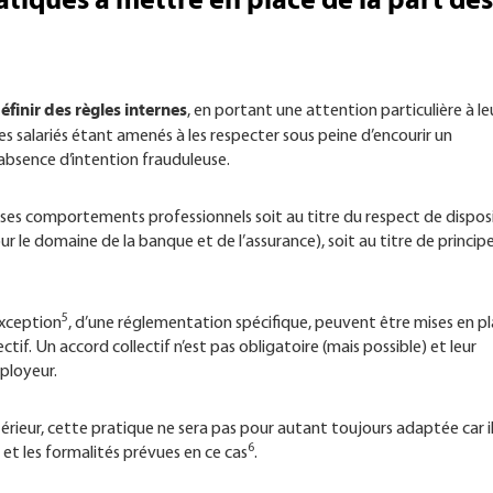
atiques à mettre en place de la part des
éfinir des règles internes
, en portant une attention particulière à le
es salariés étant amenés à les respecter sous peine d’encourir un
bsence d’intention frauduleuse.
ns ses comportements professionnels soit au titre du respect de dispos
ur le domaine de la banque et de l’assurance), soit au titre de princip
5
exception
, d’une réglementation spécifique, peuvent être mises en p
ctif. Un accord collectif n’est pas obligatoire (mais possible) et leur
mployeur.
érieur, cette pratique ne sera pas pour autant toujours adaptée car i
6
t les formalités prévues en ce cas
.