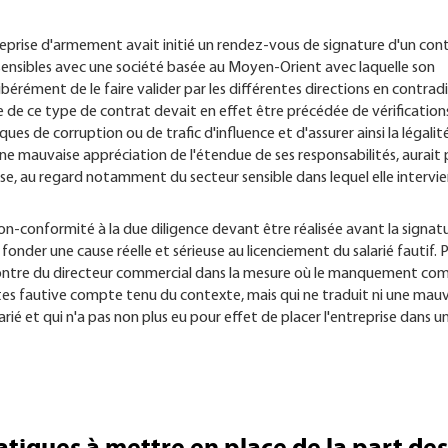
eprise d'armement avait initié un rendez-vous de signature d'un con
sensibles avec une société basée au Moyen-Orient avec laquelle son
ibérément de le faire valider par les différentes directions en contrad
re de ce type de contrat devait en effet être précédée de vérification
sques de corruption ou de trafic d'influence et d'assurer ainsi la légalit
une mauvaise appréciation de l'étendue de ses responsabilités, aurait
se, au regard notamment du secteur sensible dans lequel elle intervie
on-conformité à la due diligence devant être réalisée avant la signat
onder une cause réelle et sérieuse au licenciement du salarié fautif. 
ncontre du directeur commercial dans la mesure où le manquement co
rtes fautive compte tenu du contexte, mais qui ne traduit ni une mau
rié et qui n'a pas non plus eu pour effet de placer l'entreprise dans u