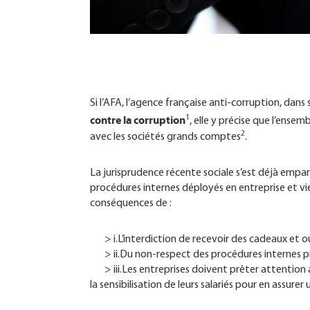
Si l’AFA, l’agence française anti-corruption, dans 
1
contre la corruption
, elle y précise que l’ens
2
avec les sociétés grands comptes
.
La jurisprudence récente sociale s’est déjà empa
procédures internes déployés en entreprise et vie
conséquences de :
> i.L’interdiction de recevoir des cadeaux et 
> ​ii.Du non-respect des procédures internes prop
> iii.Les entreprises doivent prêter attention a
la sensibilisation de leurs salariés pour en assurer 