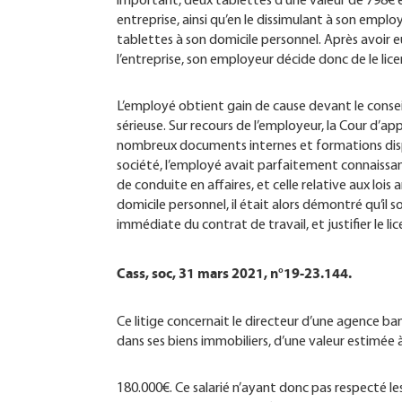
important, deux tablettes d’une valeur de 798€ e
entreprise, ainsi qu’en le dissimulant à son employ
tablettes à son domicile personnel. Après avoir
l’entreprise, son employeur décide donc de le lice
L’employé obtient gain de cause devant le consei
sérieuse. Sur recours de l’employeur, la Cour d’a
nombreux documents internes et formations dispe
société, l’employé avait parfaitement connaissan
de conduite en affaires, et celle relative aux lois
domicile personnel, il était alors démontré qu’il so
immédiate du contrat de travail, et justifier le l
Cass, soc, 31 mars 2021, n°19-23.144.
Ce litige concernait le directeur d’une agence ba
dans ses biens immobiliers, d’une valeur estimée 
180.000€. Ce salarié n’ayant donc pas respecté le