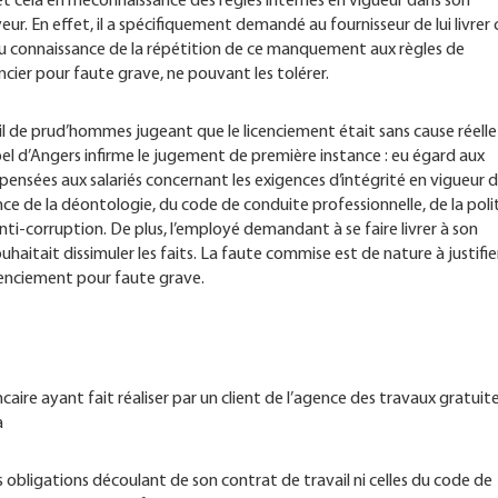
t cela en méconnaissance des règles internes en vigueur dans son
eur. En effet, il a spécifiquement demandé au fournisseur de lui livrer 
 eu connaissance de la répétition de ce manquement aux règles de
ncier pour faute grave, ne pouvant les tolérer.
l de prud’hommes jugeant que le licenciement était sans cause réelle
ppel d’Angers infirme le jugement de première instance : eu égard aux
nsées aux salariés concernant les exigences d’intégrité en vigueur d
ce de la déontologie, du code de conduite professionnelle, de la poli
 anti-corruption. De plus, l’employé demandant à se faire livrer à son
uhaitait dissimuler les faits. La faute commise est de nature à justifier
icenciement pour faute grave.
ncaire ayant fait réaliser par un client de l’agence des travaux gratui
à
s obligations découlant de son contrat de travail ni celles du code de