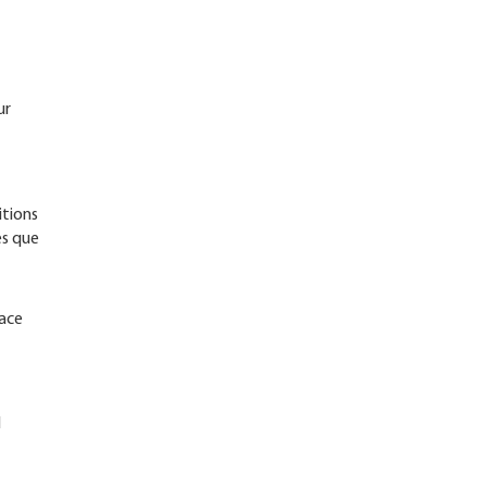
ur
itions
es que
lace
l