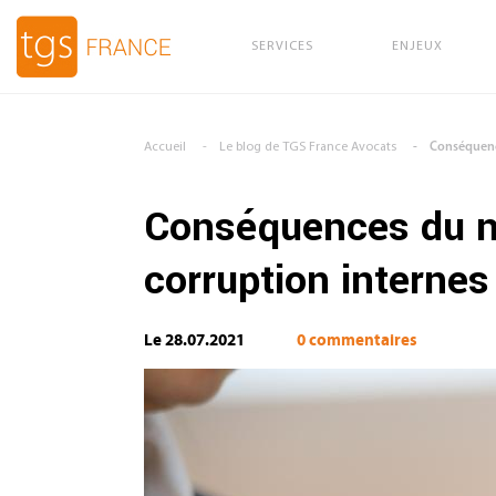
SERVICES
ENJEUX
Aller au contenu principal
Accueil
Le blog de TGS France Avocats
Conséquence
Conséquences du no
corruption internes 
Le 28.07.2021
0 commentaires