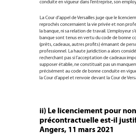
conduite en vigueur dans l’entreprise, son employ
La Cour d’appel de Versailles juge que le licencie
reprochés concernaient la vie privée et non prof
la banque, ni sa relation de travail. L’employeur s
banque sont tenus en vertu du code de bonne con
(prêts, cadeaux, autres profits) émanant de perso
professionnel. La haute juridiction a alors consid
recherchant pas si l’acceptation de cadeaux import
supposer établie, ne constituait pas un manqueme
précisément au code de bonne conduite en vigueur 
la Cour d’appel et renvoie devant la Cour de Ve
ii) Le licenciement pour non
précontractuelle est-il just
Angers, 11 mars 2021