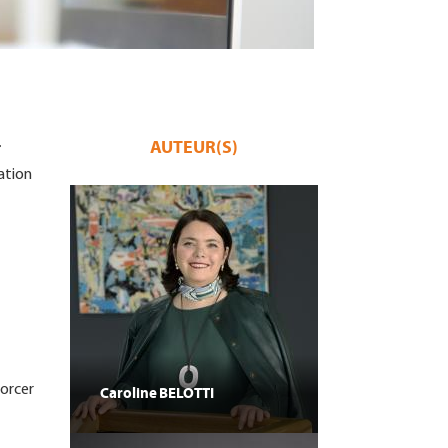
AUTEUR(S)
r
ation
forcer
Caroline
BELOTTI