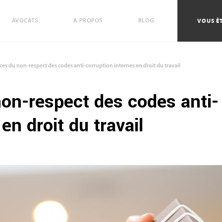
VOUS ÊT
AVOCATS
A PROPOS
BLOG
s du non-respect des codes anti-corruption internes en droit du travail
n-respect des codes anti-
en droit du travail