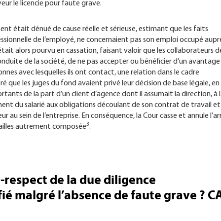
eur le licencie pour faute grave.
ment était dénué de cause réelle et sérieuse, estimant que les faits
essionnelle de l’employé, ne concernaient pas son emploi occupé aupr
’était alors pourvu en cassation, faisant valoir que les collaborateurs d
duite de la société, de ne pas accepter ou bénéficier d’un avantage
nnes avec lesquelles ils ont contact, une relation dans le cadre
éré que les juges du fond avaient privé leur décision de base légale, en
ants de la part d’un client d’agence dont il assumait la direction, à 
nt du salarié aux obligations découlant de son contrat de travail et
au sein de l’entreprise. En conséquence, la Cour casse et annule l’ar
3
rsailles autrement composée
.
-respect de la due diligence
ifié malgré l’absence de faute grave ? C