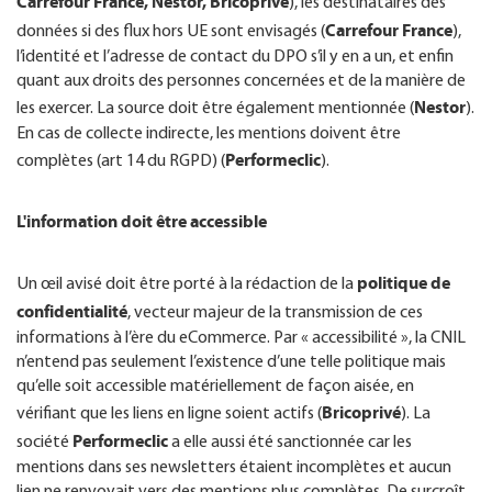
Carrefour France, Nestor, Bricoprivé
), les destinataires des
Carrefour France
données si des flux hors UE sont envisagés (
),
l’identité et l’adresse de contact du DPO s’il y en a un, et enfin
quant aux droits des personnes concernées et de la manière de
Nestor
les exercer. La source doit être également mentionnée (
).
En cas de collecte indirecte, les mentions doivent être
Performeclic
complètes (art 14 du RGPD) (
).
L'information doit être accessible
politique de
Un œil avisé doit être porté à la rédaction de la
confidentialité
, vecteur majeur de la transmission de ces
informations à l’ère du eCommerce. Par « accessibilité », la CNIL
n’entend pas seulement l’existence d’une telle politique mais
qu’elle soit accessible matériellement de façon aisée, en
Bricoprivé
vérifiant que les liens en ligne soient actifs (
). La
Performeclic
société
a elle aussi été sanctionnée car les
mentions dans ses newsletters étaient incomplètes et aucun
lien ne renvoyait vers des mentions plus complètes. De surcroît,