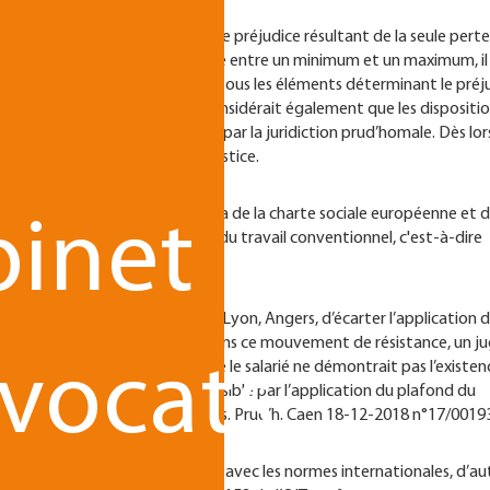
u barème a vocation à réparer le préjudice résultant de la seule perte
des dommages-intérêts est encadrée entre un minimum et un maximum, il
 barème, de prendre en compte tous les éléments déterminant le préj
sur le montant de l’indemnité. Il considérait également que les dispositi
nt pas directement applicables par la juridiction prud’homale. Dès lors
 les enceintes des palais de justice.
 une décision divergente, au visa de la charte sociale européenne et d
binet
u à l’article L. 1235-3 du Code du travail conventionnel, c'est-à-dire
royes 13-12-2018 n°18/00036).
ud’hommes d'Amiens, Genoble, Lyon, Angers, d’écarter l’application 
 internationales sus-visées. Dans ce mouvement de résistance, un j
avocats
cation dudit barème estimant que le salarié ne démontrait pas l’existen
it manifestement rendue impossible par l’application du plafond du
 jour d’un juge départiteur (Cons. Prud’h. Caen 18-12-2018 n°17/0019
emnités n’est pas en conformité avec les normes internationales, d’au