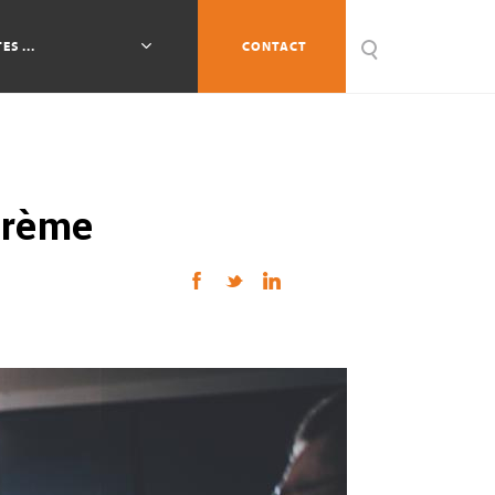
ES ...
CONTACT
barème