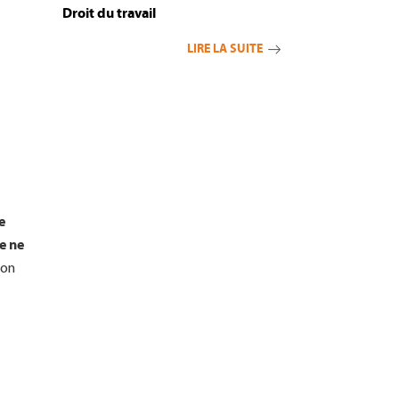
Droit du travail
ire
LIRE LA SUITE
e
de ne
non