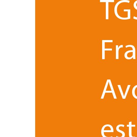
TG
Pourtant, dans le cadre du texte décrié, le Conse
indemnités, ne méconnaissant pas la garantie des
Constitution (Cons. const. 21-3-2018 n° 2018-76
Fr
De même, le Conseil d’Etat, saisi d’une requête e
ratification par le Parlement, a jugé que ces dis
internationaux visés ci-avant (CE 7-122017 n° 41
Le feuilleton judiciaire ne faisait que commence
Av
Quelles décisions prud'hom
Alors que, le 10 septembre 2018, le Conseil de 
est
du Mans prenait position en jugeant conforme à 
n°17/00538).