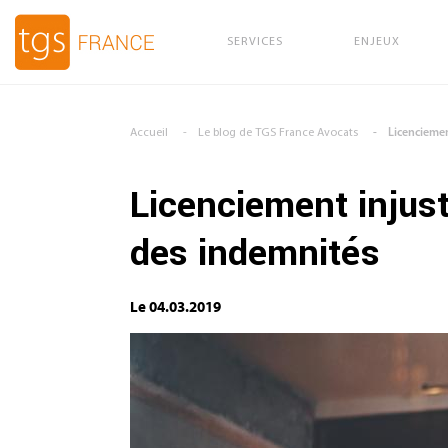
SERVICES
ENJEUX
Aller au contenu principal
Accueil
Le blog de TGS France Avocats
Licenciemen
Licenciement injust
des indemnités
Le 04.03.2019