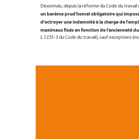
Désormais, depuis la réforme du Code du travail
un barème prud'homal obligatoire qui impose a
d’octroyer une indemnité à la charge de l'em
maximaux fixés en fonction de l’ancienneté du 
L.1235-3 du Code du travail), sauf exceptions (n
Barème des indemnités de li
Conseils des prud'hommes r
cer
Depuis lors, la loi souffre de la résistance d’un
le barème
, sur le fondement de normes internatio
lesquelles les tribunaux nationaux qui jugent injus
versement d’une indemnité adéquate ou toute au
de l’article 24 de la Charte Sociale européenne qu
valable à une indemnité adéquate ou à une autre