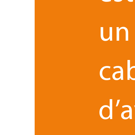
Il estimait, notamment, que l’indemnité prévue a
injustifiée de l’emploi et que, si l’évaluation 
un
appartient toujours au juge, dans les bornes du
subi par le salarié licencié lorsqu’il se prononce 
l’article 24 de la Charte Sociale européenne ne so
tumulte des décisions prud’homales a résonné dans
Ainsi, le Conseil des prud’hommes de Troyes, dans
ca
convention n° 158 de l’OIT, déclare le barème prév
contraire au droit international (Cons. Prud’h. T
Puis, c’est au tour notamment des Conseils de pr
barème litigieux en visant notamment les normes
d’
départiteur, juge professionnel, a validé l’appli
d’un préjudice dont la réparation adéquate sera
barème, seule décision à notre connaissance à ce
Si certains auteurs estiment que le barème d’ind