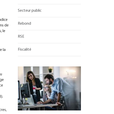
Secteur public
udice
Rebond
ons de
, le
RSE
Fiscalité
e la
du
uge
ce
3).
tres,