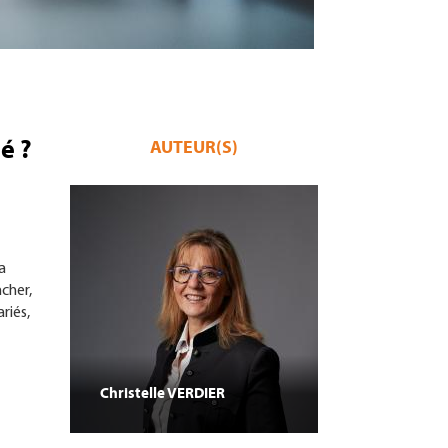
é ?
AUTEUR(S)
a
ncher,
riés,
Christelle
VERDIER