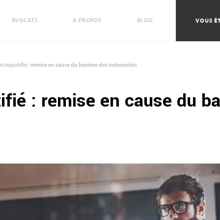
VOUS ÊT
AVOCATS
A PROPOS
BLOG
t injustifié : remise en cause du barème des indemnités
ifié : remise en cause du 