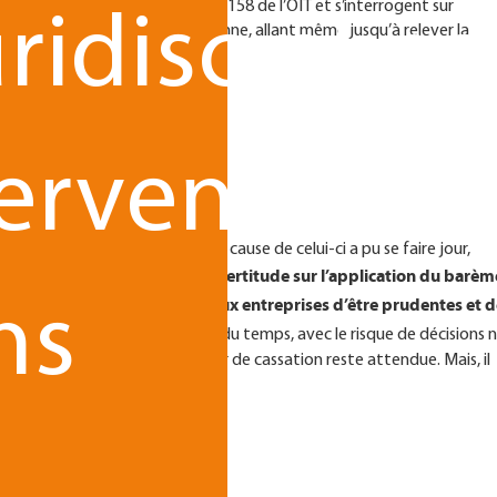
’effet direct de la Convention n°158 de l’OIT et s’interrogent sur
ridisciplina
e 24 de la Charte Sociale européenne, allant même jusqu’à relever la
tervenant
urité juridique
du même type, une remise en cause de celui-ci a pu se faire jour,
en France, règne un vent d’incertitude sur l’application du barèm
il ne peut qu’être conseillé aux entreprises d’être prudentes et 
ns
,
’appel vont se prononcer au fil du temps, avec le risque de décisions 
ence, que la position de la Cour de cassation reste attendue. Mais, il