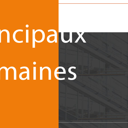
incipaux
maines
iel
*