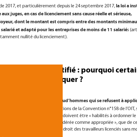
la loi a in
 de 2017, et particulièrement depuis le 24 septembre 2017,
ux juges, en cas de licenciement sans cause réelle et sérieuse,
ployeur, dont le montant est compris entre des montants minimau
salarié et adapté pour les entreprises de moins de 11 salarié
s (ar
otamment nullité du licenciement).
cenciement injustifié : pourquoi certa
efusent de l'appliquer ?
tain nombre de Conseils de prud’hommes qui se refusent à appli
nales, à savoir tant les dispositions de la Convention n°158 de l’OIT, 
tifié le licenciement d’un salarié doivent être « habilités à ordonner le
tre forme de réparation considérée comme appropriée », que de ce
i permet la reconnaissance du « droit des travailleurs licenciés sans m
 réparation appropriée ».