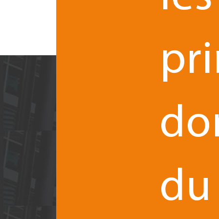
pr
do
du
Courr