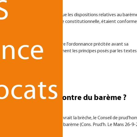
S
il constitutionnel avait décidé que les dispositions relatives au barèm
 droits ni aucune autre exigence constitutionnelle, étaient conformes
1 DC).
ance
n référé suspension dirigée contre l'ordonnance précitée avant sa
positions ne violaient pas notamment les principes posés par les textes
5243).
r…
ocats
males vont à l'encontre du barème ?
prud’hommes de Saint-Quentin ouvrait la brèche, le Conseil de prud’h
la Convention 158 de l’OIT ledit barème (Cons. Prud’h. Le Mans 26-9