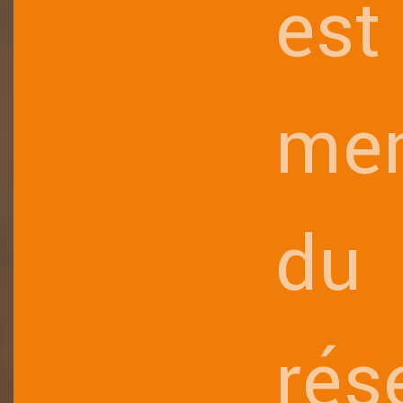
est
me
du
rés