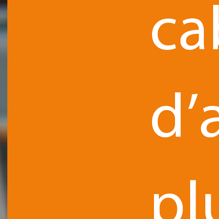
ca
d’
pl