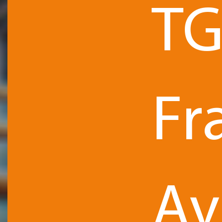
TG
Fr
Av