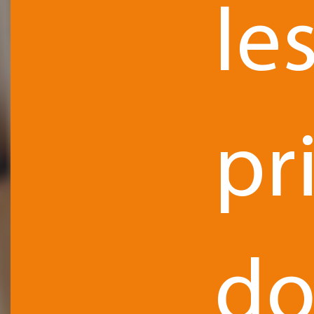
le
pr
do