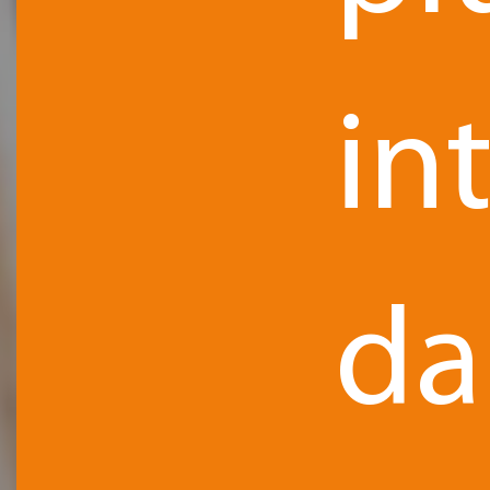
in
da