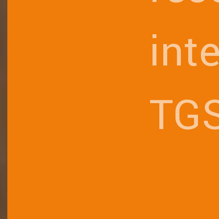
int
TG