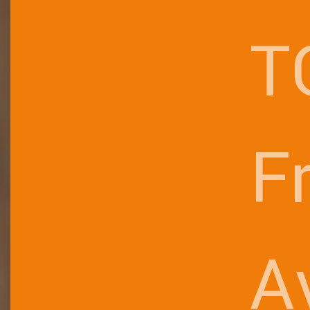
T
F
A