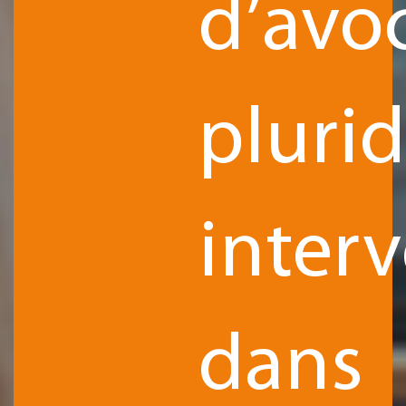
d’avo
plurid
inter
dans