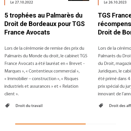
Le 27.10.2022
Le 26.10.2023
5 trophées au Palmarès du
TGS Franc
Droit de Bordeaux pour TGS
récompens
France Avocats
Droit de B
Lors de la cérémonie de remise des prix du
Lors de la cérémo
Palmarès du Monde du droit, le cabinet TGS
Palmarès du Droi
France Avocats a été lauréat en « Brevet -
du Droit, magazi
Marques », « Contentieux commercial »,
Juridiques, le ca
« Immobilier – construction », « Risques
été primé dans 4 
industriels et assurances » et « Relation
prix spécial du ju
client ».
innovant de l’ann
Droit du travail
Droit des aff