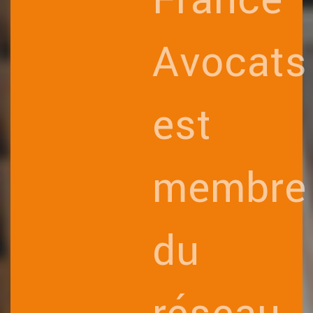
Avocats
est
membre
du