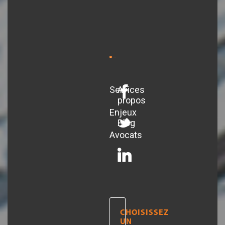
Services
A
propos
Enjeux
Blog
Avocats
CHOISISSEZ
UN