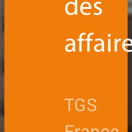
des
affaire
TGS
France