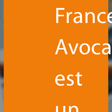
Franc
Avoca
est
un