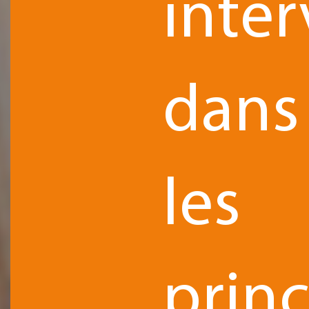
inte
dans
les
prin