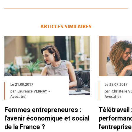
ARTICLES SIMILAIRES
Le 21.09.2017
Le 28.07.2017
par
Laurence VERNAY -
par
Christelle V
Avocat(e)
Avocat(e)
Femmes entrepreneures :
Télétravail 
l'avenir économique et social
performan
de la France ?
l'entreprise