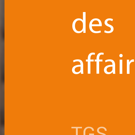
des
affai
TGS