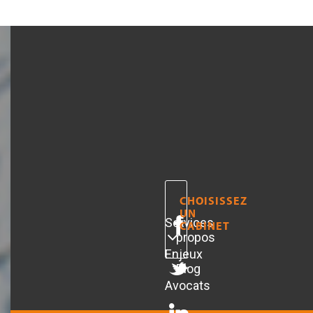
CHOISISSEZ
UN
Services
A
CABINET
propos
Enjeux
Blog
Avocats