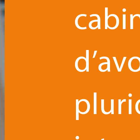
cabi
d’av
pluri