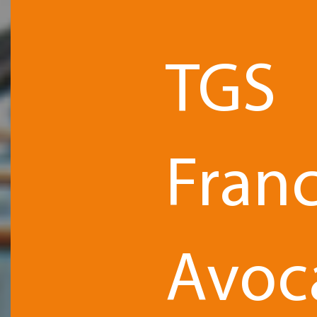
TGS
Fran
Avoc