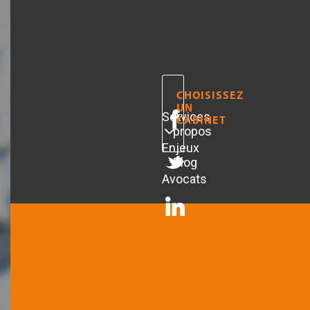
CHOISISSEZ
UN
Services
A
CABINET
propos
Enjeux
Blog
Avocats