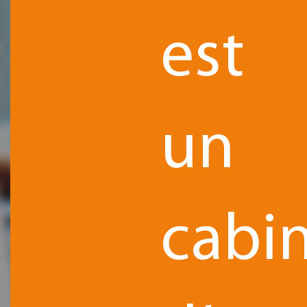
est
un
cabi