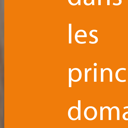
les
prin
doma