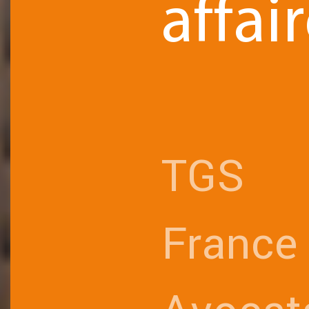
affair
TGS
France