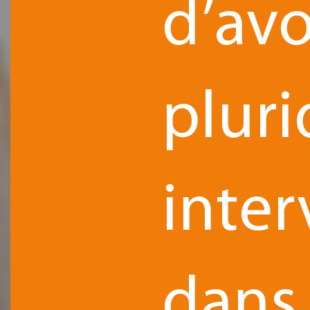
d’av
pluri
inte
dans