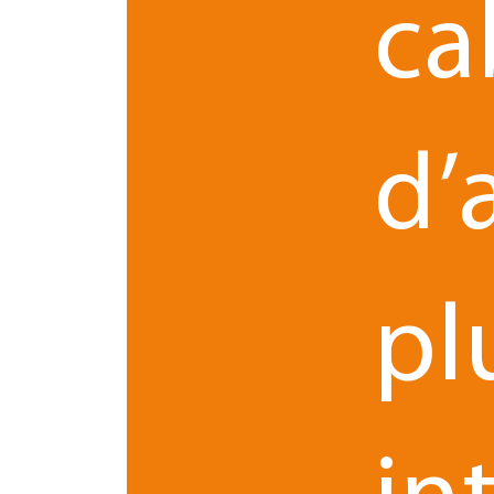
ca
Renaud Courbon, 
Avocats du Havre, 
d’
des sociétés et st
Le
bureau du Havre
connaît également une nouv
et en opérations de M&A
, il prend la tête d’u
pl
Cette nomination s’inscrit dans la stratégie de d
expertises constitue un levier clé d’accompagne
Une équipe juridique conso