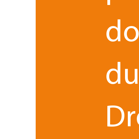
création
quinze ans certains de ses clients dans la
sociales stratégiques.
do
Son approche conjugue rigueur juridique, vision
Une direction tournée vers 
d
En prenant la direction du bureau, Renaud Courbo
En rejoignant TGS France Avocats, il entend renfo
cohérente aux enjeux des dirigeants.
Dr
Cette transversalité est particulièrement adaptée 
structures implantées en zone rurale. Chaque op
le lancemen
Parmi les projets structurants figure
patrimonial autour des opérations immobilières 