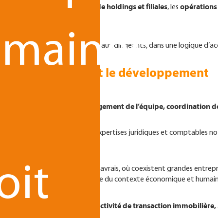
 de sociétés
mise en place de holdings et filiales
opération
, la
, les
maines
 stratégique et attention portée aux dirigeants, dans une logique 
la transversalité et le développement
u
management de l’équipe, coordination d
n assume un rôle élargi :
rcer la coordination entre les expertises juridiques et comptables no
oit
aux spécificités du territoire havrais, où coexistent grandes entrepri
ération nécessite une lecture fine du contexte économique et humai
t, au printemps 2026, d’une activité de transaction immobilière,
des dirigeants.