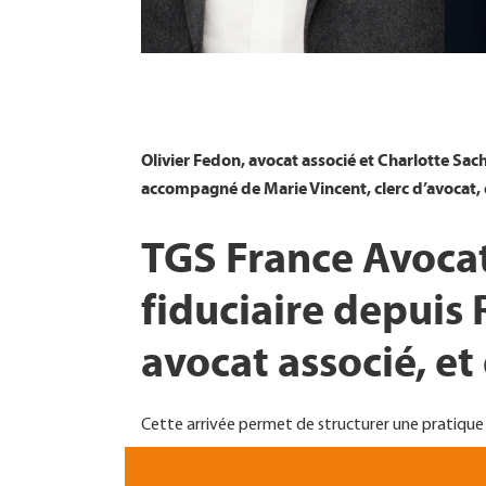
Olivier Fedon, avocat associé et Charlotte Sa
accompagné de Marie Vincent, clerc d’avocat, e
TGS France Avocat
fiduciaire depuis 
avocat associé, et
Cette arrivée permet de structurer une pratique ju
Implanté près de la gare SNCF de
Rennes
, le 