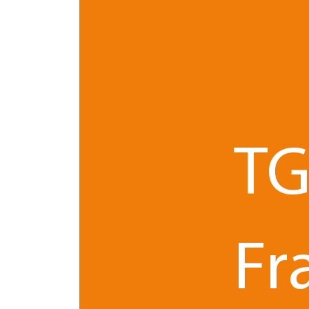
autres métiers du groupe TGS France. Cette dyn
accompagnement global, innovant 
à proposer un
la fiducie
Par nature interprofessionnelle,
impliqu
pleinement dans le modèle pluridisciplinaire de 
Deux parcours expérimentés
TG
Avocat depuis 2004, après une première expérienc
puis en droit des affaires à l’Université de Rennes 
accompagnant des grands groupes, PME ou TPE da
organisation patrimoniale
sc
, mise en place de
hoc)
Fr
Charlotte Sachet
, avocate diplômée de la facult
des affaires
, exerce depuis près de dix ans. Elle 