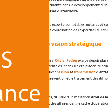
amique marque une étape structurante dans le développement du bur
et sécurisé pour les entreprises du territoire.
e une collaboration étroite avec experts-comptables, notaires et conse
TGS France Avocats, qui favorise la coordination des expertises au s
 au service d’une vision stratégique
S
Olivier Fedon
e en tant que juriste d’entreprise,
exerce depuis plus 
et en droit de la fiducie à l’Université d’Orléans, il a été associé au sei
cession
et
transmission
d’entre
ns leurs opérations stratégiques :
hémas fiduciaires
diffi
ou encore la prévention et le traitement des
ance
droit de l
é de droit de Rennes et d’Orléans, titulaire d’un master en
intervient principalement en droit des affaires dans le cadre d’opérati