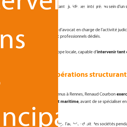
tervenant
jà deux avocats et deux assistants juridiques, intégrés au sein d’un s
-RH, conseil et juridique).
ns
Marie Vincent
tégration de
, clerc d’avocat en charge de l’activité judic
structure désormais autour de sept professionnels dédiés.
intervenir tant
ais une véritable force de frappe locale, capable d’
les autres métiers du groupe.
s
t des sociétés et opérations structuran
exerc
d’une maîtrise en droit social obtenus à Rennes, Renaud Courbon
droit maritime
re technique, notamment en
, avant de se spécialiser e
incipaux
Mazars Avocats au Havre, où il dirige l’activité droit des sociétés pen