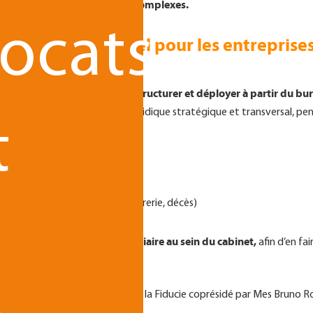
n de contrats commerciaux complexes.
ocats
ersal à fort potentiel pour les entrepris
structurer et déployer à partir du bu
ermet à TGS France Avocats de
.
La fiducie constitue un outil juridique stratégique et transversal, p
t
stitue notamment :
financements
n patrimoniale
 du dirigeant, tensions de trésorerie, décès)
n
diffuser cette culture fiduciaire au sein du cabinet,
t de
afin d’en fa
 membres de l’Observatoire de la Fiducie coprésidé par Mes Bruno Ro