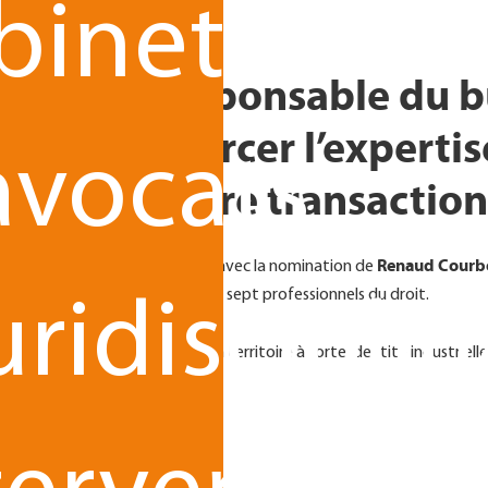
binet
nommé responsable du b
vient renforcer l’expertis
avocats
ructurer l’offre transacti
Renaud Courb
elle étape de développement avec la nomination de
ne équipe désormais composée de sept professionnels du droit.
uridisciplin
éveloppement du cabinet sur un territoire à forte identité industriel
ment des entreprises.
lidée au Havre