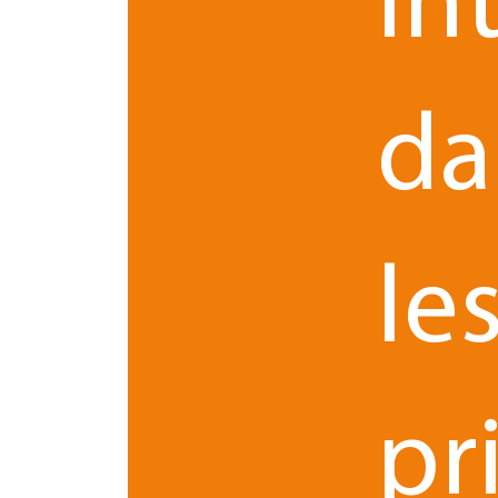
in
Avant son arrivée, le bureau du Havre comptait dé
collaborateurs
(expertise comptable, audit, paie
da
Renaud Courbon
Avec la nomination de
et l’in
partie droit des sociétés, l’équipe juridique se 
Cette montée en puissance confère au bureau havr
étroite synergie avec les experts-comptables et 
le
25 ans d’expérience en droi
Diplômé d’une maîtrise en droit des affaires et 
débute dans des cabinets havrais à forte cultu
pr
croissance.
Associé de 2012 à 2023, il rejoint ensuite Forvis 