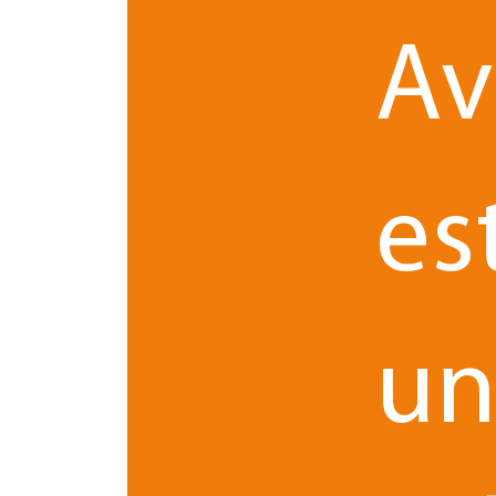
rédactio
TPE et PME ainsi que dans le cadre de la
Av
La fiducie : un outil transv
L’arrivée d’Olivier Fedon et Charlotte Sachet p
intégrée, encore largement concentrée à Paris
es
sécurisation pour les dirigeants. La fiducie con
obtention ou de sécurisation de 
- Un levier d’
organisation et de protectio
- Un mécanisme d’
prévention des difficultés
- Un outil de
(maladie
u
Au-delà du traitement des dossiers, l’objectif es
l’ensemble des lients.
Olivier Fedon et Charlotte Sachet sont tous deux