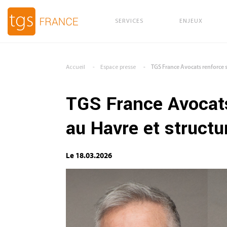
SERVICES
ENJEUX
Aller au contenu principal
Accueil
Espace presse
TGS France Avocats renforce s
TGS France Avocats
au Havre et structu
Le 18.03.2026