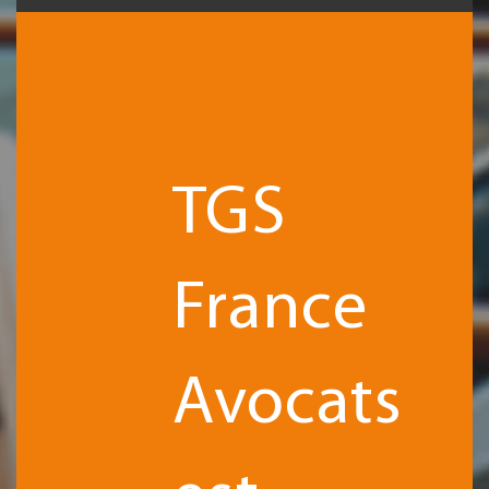
TGS
France
Avocats