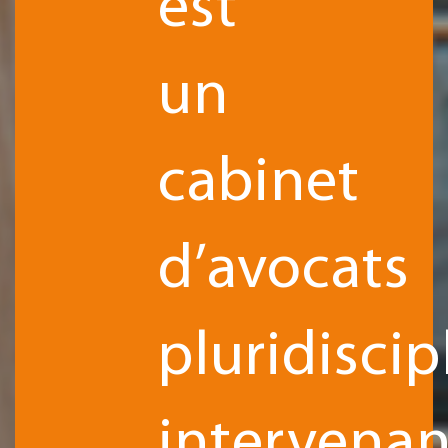
est
un
cabinet
d’avocats
pluridiscip
intervenan