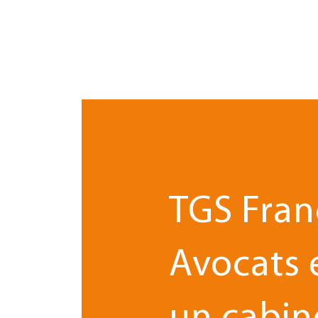
TGS Fran
Avocats 