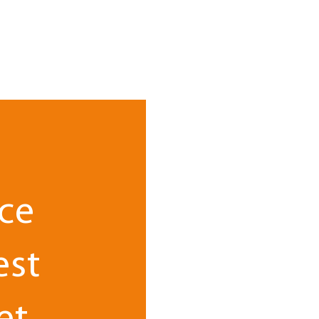
ce
est