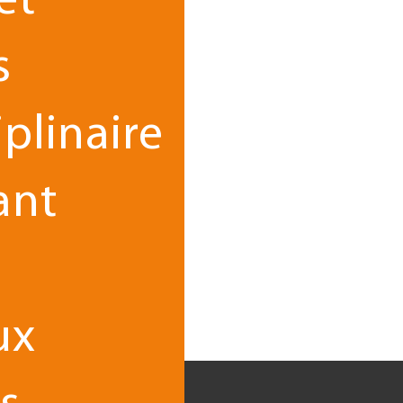
et
s
iplinaire
ant
ux