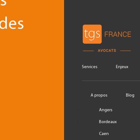
s
 des
Services
Enjeux
A propos
Blog
Angers
Bordeaux
Caen