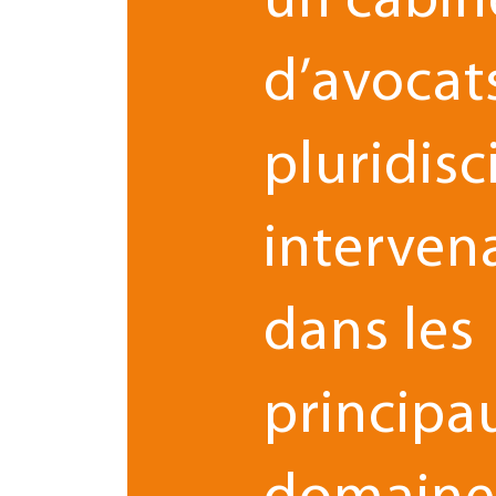
un cabin
d’avocat
pluridisc
interven
dans les
principa