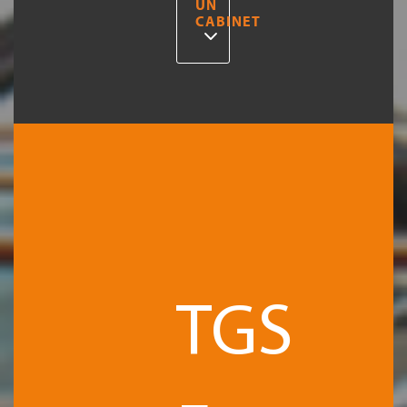
UN
CABINET
TGS