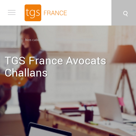
Aller au contenu principal
Accueil
Nos cabinets
TGS France Avocats Challans
TGS France Avocats
Challans