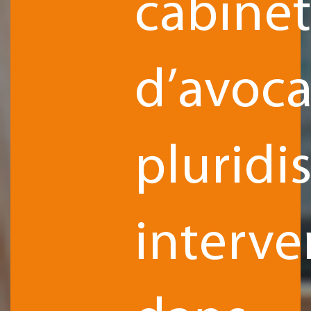
cabine
d’avoca
pluridis
interv