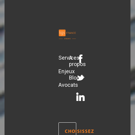
Services
A
propos
Enjeux
Blog
Avocats
CHOISISSEZ