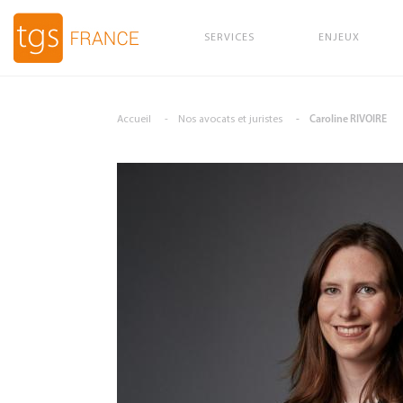
SERVICES
ENJEUX
Aller au contenu principal
Accueil
Nos avocats et juristes
Caroline RIVOIRE