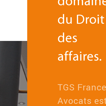
domain
du Droit
des
affaires.
TGS Franc
Avocats es