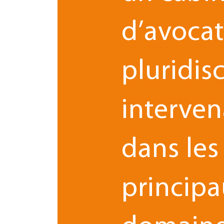
d’avocat
SERVICES
pluridisc
interven
Droit des affaires et droit
dans les
Droit des contrats
princip