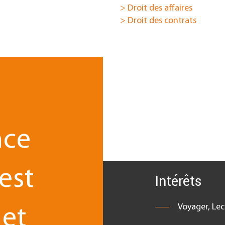
> Droit des affaires
> Droit des contrats
fession d’Avocat
es affaires
nce
est
Intérêts
Voyager, Le
net