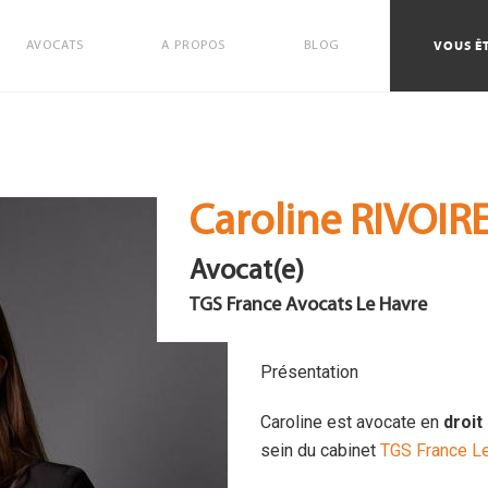
VOUS ÊT
AVOCATS
A PROPOS
BLOG
Caroline RIVOIR
Avocat(e)
TGS France Avocats Le Havre
Présentation
Caroline est avocate en
droit
sein du cabinet
TGS France L