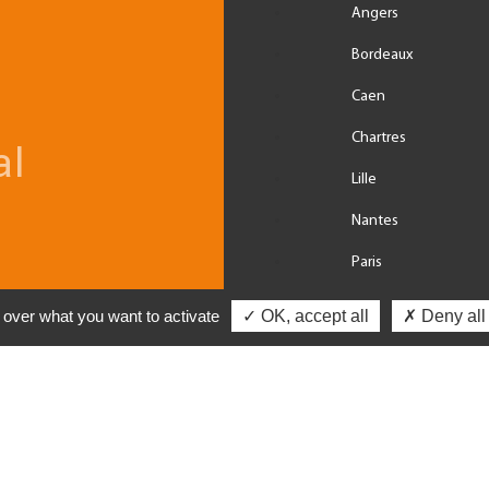
Angers
Bordeaux
Caen
Chartres
al
Lille
Nantes
Paris
Rennes
l over what you want to activate
✓ OK, accept all
✗ Deny all
Tours
VOIR TOUS LES CA
@2017 TGS France Avocats All Rights Reserved
| 