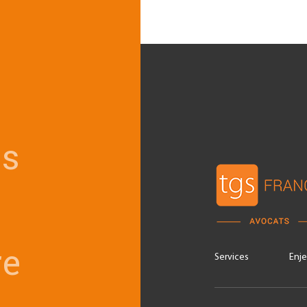
ts
e
Services
Enje