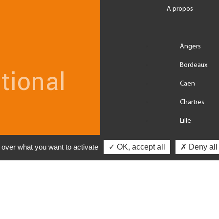
A propos
Angers
Bordeaux
tional
Caen
Chartres
Lille
Nantes
l over what you want to activate
✓ OK, accept all
✗ Deny all
Paris
Rennes
Tours
VOIR TOUS 