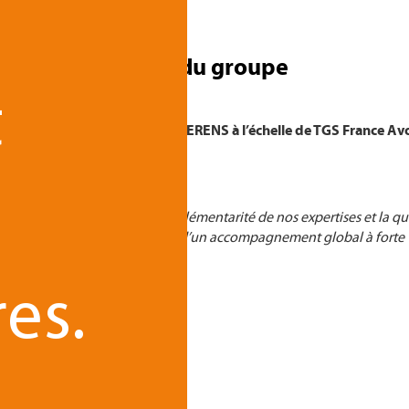
ment à l’échelle du groupe
t
xpertise en contentieux de REFERENS à l’échelle de TGS France Av
ervention proposés aux clients.
 cette nouvelle étape. La complémentarité de nos expertises et la q
e ce projet, qui pose les jalons d’un accompagnement global à forte v
aurence Vernay.
res.