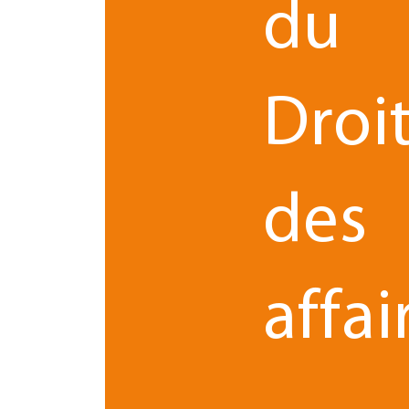
du
Des ambitions de développe
Droi
l’ambition est de déployer l’e
À moyen terme,
d’implantation, et de renforcer les secteurs d’int
des
«
Nous sommes très enthousiastes à l’idée de
particulièrement confiants dans la réussite d
concluent Lise Pinault et
L
au contentieux
»,
affai
JE CONSULTE LE COMMUNIQUÉ