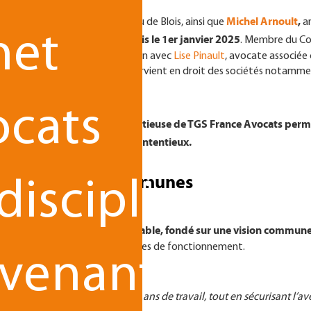
 Alkan
,
Michel Arnoult
,
avocat inscrit au barreau de Blois, ainsi que
an
net
alement avocat associé, depuis le 1er janvier 2025
. Membre du Con
ue. Il travaille notamment en lien avec
Lise Pinault
, avocate associée
de TGS France Avocats. Lise intervient en droit des sociétés notamme
’innovation.
ocats
rd’hui renforcer l’offre contentieuse de TGS France Avocats per
tion d’actes et gestion des contentieux.
r des valeurs communes
disciplinaire
e de construire un projet durable, fondé sur une vision commun
leurs expertises et de leurs modes de fonctionnement.
rvenant
pérenniser le fruit de plus de 30 ans de travail, tout en sécurisant l’