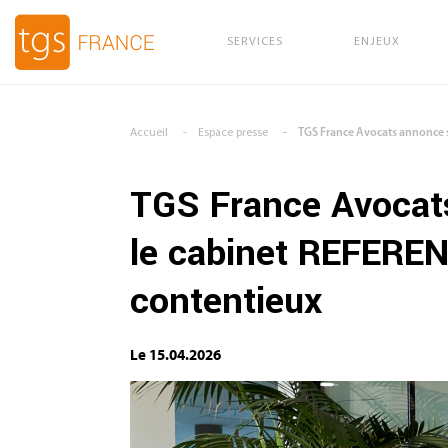
SERVICES
ENJEUX
Aller au contenu principal
Accueil
Espace presse
TGS France Avocats annonce s
TGS France Avocat
le cabinet REFEREN
contentieux
Le 15.04.2026