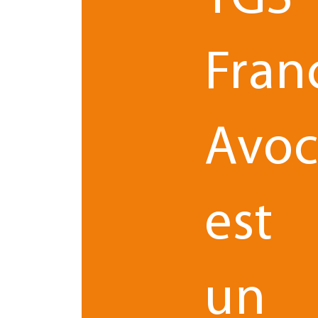
Fran
Avoc
TGS France Avocats, cabinet d’avocats pluridi
Blois. Cette opération s’inscrit dans une dyna
les synergies métiers et réaffirme la volonté 
est
Un rapprochement structuran
REFERENS com
Créé en 1991, le cabinet d’avocats
un
domaines : droit commercial, droit du travail, droi
des entrepri
30 ans une clientèle diversifiée, dont