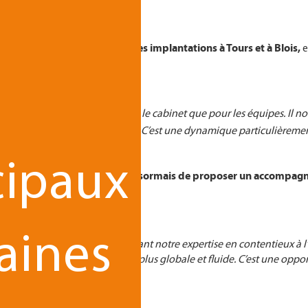
souligne Michel Arnoult.
n pérenne, avec le maintien des implantations à Tours et à Blois,
e
re.
ctives d’évolution, tant pour le cabinet que pour les équipes. Il n
onnement sur des expertises clés. C’est une dynamique particulièrem
cipaux
cette opération permet désormais de proposer un accompagnem
ts,
aines
e pour REFERENS. En associant notre expertise en contentieux à l’
er nos clients de manière plus globale et fluide. C’est une opport
Alkan.