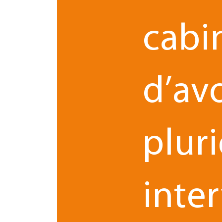
REFERENS a été co-fondé par
Laurent Laloum
cabi
Gaylord Gaillard
est ég
spécialiste en droit rural.
il participe activement à cette nouvelle dynamiq
Tours, aux côtés de Laurence Vernay, dirigeante 
transmission d’entreprises et dans le secteur de l
d’av
L’expertise reconnue de REFERENS vient aujou
intégrée et complète, combinant conseil, rédac
Une convergence fondée su
pluri
volonté partagé
Ce rapprochement est né d’une
équipes ont constaté une forte convergence de 
inte
«
Il s’agissait pour nous de transmettre et de 