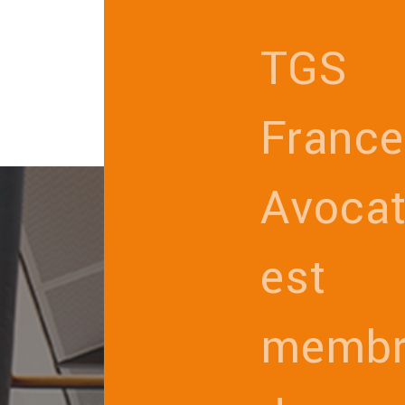
TGS
France
Avoca
est
membr