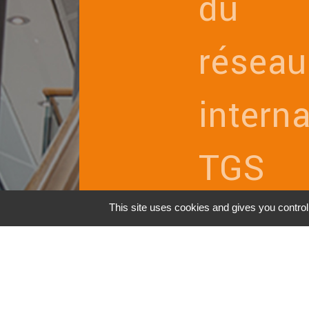
du
réseau
interna
TGS
This site uses cookies and gives you contro