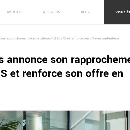
VOUS ÊT
AVOCATS
A PROPOS
BLOG
on rapprochement avec le cabinet REFERENS et renforce son offre en contentieux
s annonce son rapprochem
S et renforce son offre en