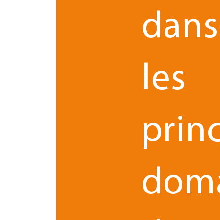
nouvelles perspectives de développement
»,
dans
organisatio
Cette dynamique se traduit par une
favorisant les synergies et l’élargissement de l’off
les
«
Ce rapprochement ouvre de nouvelles perspe
plus ambitieux et de renforcer notre positi
prin
Très bien accueillie en interne comme par les clien
conseil.
dom
«
Ce rapprochement marque une nouvelle étap
nous sommes désormais en mesure d’accompagn
explique Laurent Laloum 
d’intervention
»,