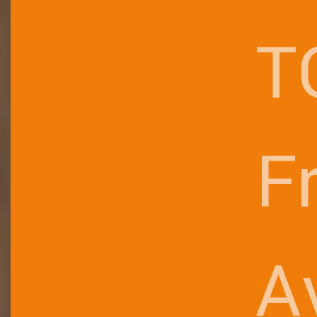
T
F
A